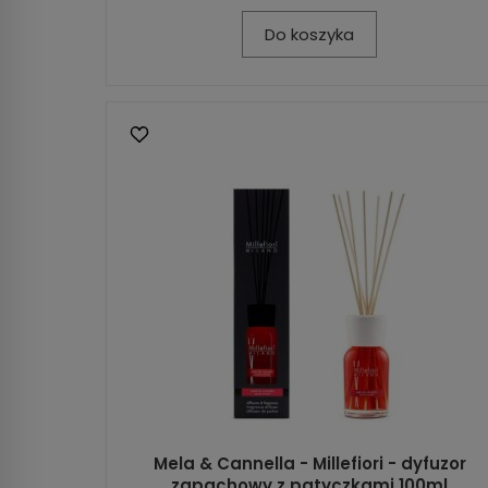
Do koszyka
Mela & Cannella - Millefiori - dyfuzor
zapachowy z patyczkami 100ml