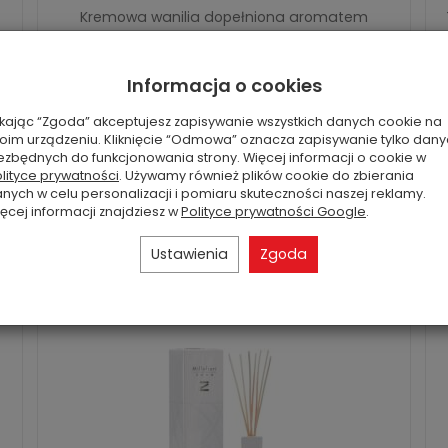
Kremowa wanilia dopełniona aromatem
orchidei i ziaren Tonka łączy się z subtelną nutą
bursztynu i piżma.
Informacja o cookies
135,20 zł
Rabat: 20 %
ikając “Zgoda” akceptujesz zapisywanie wszystkich danych cookie na
oim urządzeniu. Kliknięcie “Odmowa” oznacza zapisywanie tylko dan
ezbędnych do funkcjonowania strony. Więcej informacji o cookie w
Do koszyka
lityce prywatności
. Używamy również plików cookie do zbierania
nych w celu personalizacji i pomiaru skuteczności naszej reklamy.
ęcej informacji znajdziesz w
Polityce prywatności Google
.
Ustawienia
Zgoda