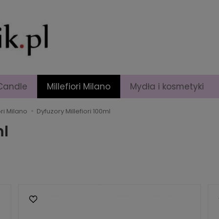
Candle
Millefiori Milano
Mydła i kosmetyki
ri Milano
Dyfuzory Millefiori 100ml
ml