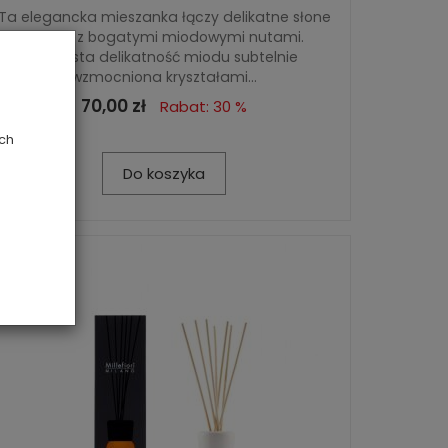
Ta elegancka mieszanka łączy delikatne słone
akordy z bogatymi miodowymi nutami.
Soczysta delikatność miodu subtelnie
wzmocniona kryształami...
70,00 zł
Rabat: 30 %
ych
Do koszyka