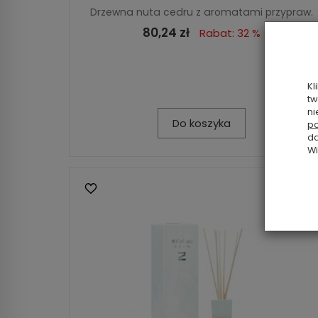
Drzewna nuta cedru z aromatami przypraw.
80,24 zł
Rabat: 32 %
Kl
tw
ni
Do koszyka
po
da
Wi