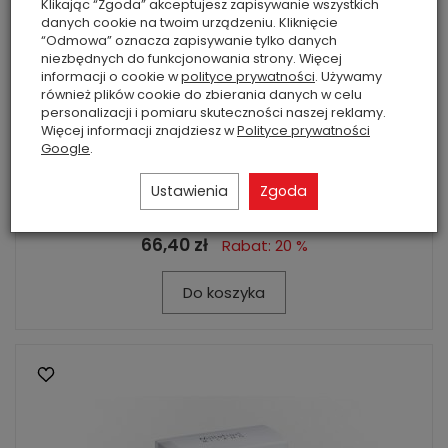
Klikając “Zgoda” akceptujesz zapisywanie wszystkich
danych cookie na twoim urządzeniu. Kliknięcie
“Odmowa” oznacza zapisywanie tylko danych
niezbędnych do funkcjonowania strony. Więcej
informacji o cookie w
polityce prywatności
. Używamy
również plików cookie do zbierania danych w celu
personalizacji i pomiaru skuteczności naszej reklamy.
Więcej informacji znajdziesz w
Polityce prywatności
Silver Spirit- Millefiori- Uzupełniacz do pałeczek
Google
.
250 ml Selected
Ustawienia
Zgoda
Pudrowy zapach piżma zmieszany z nutami
drzewnymi z domieszką cytrusów.
66,40 zł
Rabat: 20 %
Do koszyka