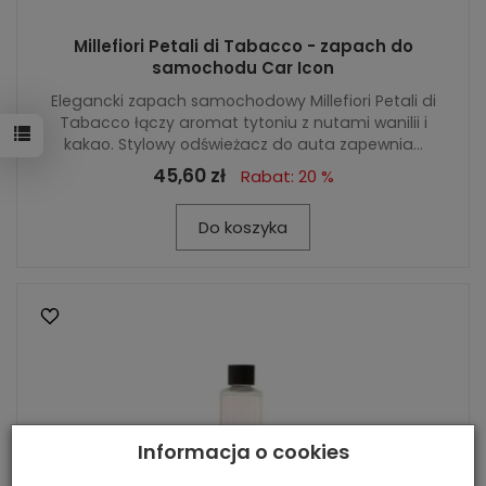
Millefiori Petali di Tabacco - zapach do
samochodu Car Icon
Elegancki zapach samochodowy Millefiori Petali di
Tabacco łączy aromat tytoniu z nutami wanilii i
kakao. Stylowy odświeżacz do auta zapewnia...
45,60 zł
Rabat: 20 %
Do koszyka
Informacja o cookies