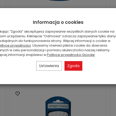
Elektryczny odświeżacz Yankee Candle
Faceted - baza z nakładką
Informacja o cookies
Designerski odświeżacz powietrza do kontaktu
ikając “Zgoda” akceptujesz zapisywanie wszystkich danych cookie na
Faceted ...
oim urządzeniu. Kliknięcie “Odmowa” oznacza zapisywanie tylko dan
ą
ezbędnych do funkcjonowania strony. Więcej informacji o cookie w
44,00 zł
Rabat: 20 %
lityce prywatności
. Używamy również plików cookie do zbierania
nych w celu personalizacji i pomiaru skuteczności naszej reklamy.
ęcej informacji znajdziesz w
Polityce prywatności Google
.
Ustawienia
Zgoda
Do koszyka