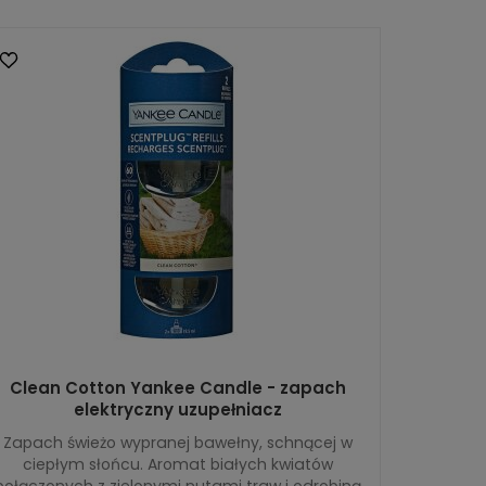
Clean Cotton Yankee Candle - zapach
elektryczny uzupełniacz
Zapach świeżo wypranej bawełny, schnącej w
ciepłym słońcu. Aromat białych kwiatów
połączonych z zielonymi nutami traw i odrobiną