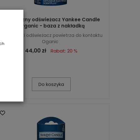
Elektryczny odświeżacz Yankee Candle
Organic - baza z nakładką
Designerski odświeżacz powietrza do kontaktu
Oganic
ych
44,00 zł
Rabat: 20 %
Do koszyka