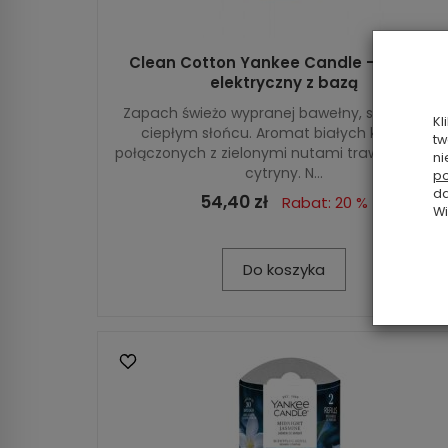
Clean Cotton Yankee Candle - zapach
elektryczny z bazą
Zapach świeżo wypranej bawełny, schnącej w
Kl
ciepłym słońcu. Aromat białych kwiatów
tw
połączonych z zielonymi nutami traw i odrobin
ni
cytryny. N...
po
da
54,40 zł
Rabat: 20 %
Wi
Do koszyka