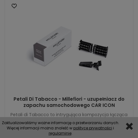
Petali Di Tabacco - Millefiori - uzupełniacz do
zapachu samochodowego CAR ICON
Petali di Tabacco to intrygująca kompozycja łącząca
drzewne i przyprawowe nuty z głębokim, ciepłym
Zaktualizowaliśmy ważne informację o przetwarzaniu danych.
aromatem liści tytoniu. Zapach tworzy ele...
Więcej informacji można znaleźć w
polityce prywatności
i
regulaminie
.
23,99 zł
Rabat: 20 %