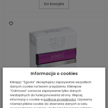
Do koszyka
Informacja o cookies
Klikając “Zgoda” akceptujesz zapisywanie wszystkich
danych cookie na twoim urządzeniu. Kliknięcie
“Odmowa” oznacza zapisywanie tylko danych
niezbędnych do funkcjonowania strony. Więcej
Magnolia Blossom & Wood- Millefiori- Zapach
informacji o cookie w
polityce prywatności
. Używamy
do samochodu CAR ICON
również plików cookie do zbierania danych w celu