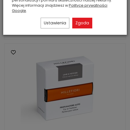
personalizacji i pomiaru skuteczności naszej reklamy.
Świeży i delikatny zapach magnolii połączony z
Więcej informacji znajdziesz w
Polityce prywatności
wyrafinowanymi nutami drzewa sandałowego.
Google
.
45,60 zł
Rabat: 20 %
Ustawienia
Zgoda
Do koszyka