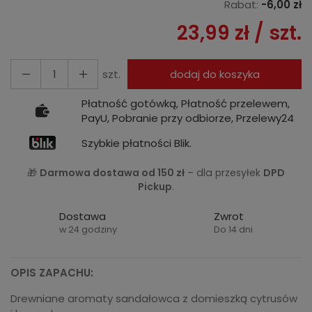
Rabat:
-
6,00 zł
23,99 zł
/ szt.
szt.
dodaj do koszyka
Płatność gotówką, Płatność przelewem,
PayU, Pobranie przy odbiorze, Przelewy24
Szybkie płatności Blik.
🎁
Darmowa dostawa od 150 zł
– dla przesyłek
DPD
Pickup
.
Dostawa
Zwrot
w 24 godziny
Do 14 dni
OPIS ZAPACHU:
Drewniane aromaty sandałowca z domieszką cytrusów