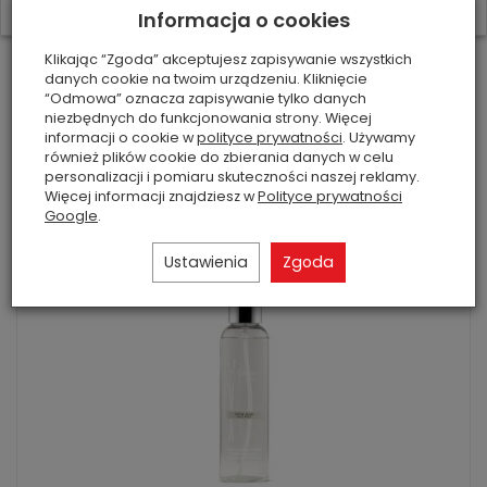
W ostatnich 7 dniach produktem interesują się
3
osoby.
Informacja o cookies
White Musk- Millefiori- Uzupełniacz...
53,04 zł
Rabat: 32 %
Klikając “Zgoda” akceptujesz zapisywanie wszystkich
danych cookie na twoim urządzeniu. Kliknięcie
“Odmowa” oznacza zapisywanie tylko danych
Do koszyka
niezbędnych do funkcjonowania strony. Więcej
informacji o cookie w
polityce prywatności
. Używamy
również plików cookie do zbierania danych w celu
personalizacji i pomiaru skuteczności naszej reklamy.
Więcej informacji znajdziesz w
Polityce prywatności
Google
.
Ustawienia
Zgoda