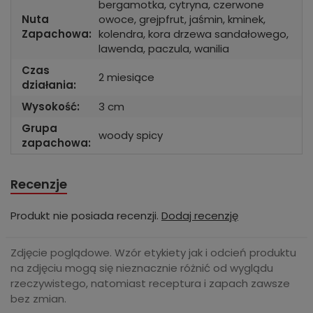
bergamotka, cytryna, czerwone
Nuta
owoce, grejpfrut, jaśmin, kminek,
Zapachowa:
kolendra, kora drzewa sandałowego,
lawenda, paczula, wanilia
Czas
2 miesiące
działania:
Wysokość:
3 cm
Grupa
woody spicy
zapachowa:
Recenzje
Produkt nie posiada recenzji.
Dodaj recenzję
Zdjęcie poglądowe. Wzór etykiety jak i odcień produktu
na zdjęciu mogą się nieznacznie różnić od wyglądu
rzeczywistego, natomiast receptura i zapach zawsze
bez zmian.