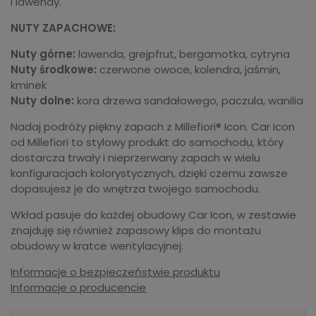
i lawendy.
NUTY ZAPACHOWE:
Nuty górne:
lawenda, grejpfrut, bergamotka, cytryna
Nuty środkowe:
czerwone owoce, kolendra, jaśmin,
kminek
Nuty dolne:
kora drzewa sandałowego, paczula, wanilia
Nadaj podróży piękny zapach z Millefiori® Icon. Car Icon
od Millefiori to stylowy produkt do samochodu, który
dostarcza trwały i nieprzerwany zapach w wielu
konfiguracjach kolorystycznych, dzięki czemu zawsze
dopasujesz je do wnętrza twojego samochodu.
Wkład pasuje do każdej obudowy Car Icon, w zestawie
znajduję się również zapasowy klips do montażu
obudowy w kratce wentylacyjnej.
Informacje o bezpieczeństwie produktu
Informacje o producencie