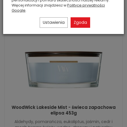
personalizacji i pomiaru skuteczności naszej reklamy.
Więcej informacji znajdziesz w
Polityce prywatności
Google
.
Ustawienia
Zgoda
WoodWick Lakeside Mist - świeca zapachowa
elipsa 453g
Aldehydy, pomarańcza, eukaliptus, jaśmin, cedr i