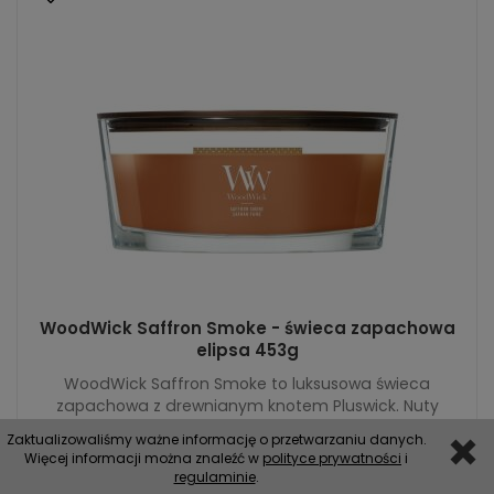
WoodWick Saffron Smoke - świeca zapachowa
elipsa 453g
WoodWick Saffron Smoke to luksusowa świeca
zapachowa z drewnianym knotem Pluswick. Nuty
mchu, orchidei, skóry, wanilii i drzewa sandałowego ...
Zaktualizowaliśmy ważne informację o przetwarzaniu danych.
131,99 zł
Więcej informacji można znaleźć w
Rabat: 20 %
polityce prywatności
i
regulaminie
.