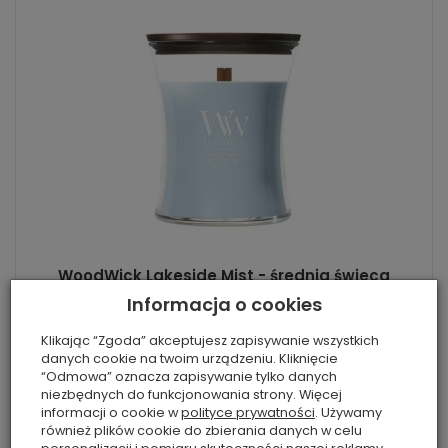
WoodWick Lakeside Mist - średnia świeca
zapachowa 275g
Informacja o cookies
Aldehydy, pomarańcza, eukaliptus, jaśmin, cedr i
Klikając “Zgoda” akceptujesz zapisywanie wszystkich
mech tworzą świeży, wodno-drzewny i naturalny
danych cookie na twoim urządzeniu. Kliknięcie
aromat.
“Odmowa” oznacza zapisywanie tylko danych
78,19 zł
Rabat: 32 %
niezbędnych do funkcjonowania strony. Więcej
informacji o cookie w
polityce prywatności
. Używamy
również plików cookie do zbierania danych w celu
Do koszyka