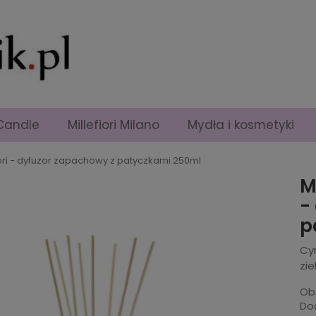
Candle
Millefiori Milano
Mydła i kosmetyki
iori - dyfuzor zapachowy z patyczkami 250ml
M
-
p
Cy
zie
Ob
Dod