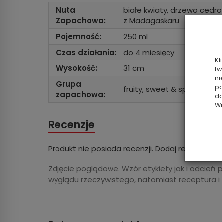
Nuta
białe kwiaty, drzewo cedro
Zapachowa:
z Madagaskaru
Pojemność:
250 ml
Czas działania:
do 4 miesięcy
Kl
Wysokość:
31 cm
tw
ni
Grupa
po
fruity, sweet & spicy
zapachowa:
da
Wi
Recenzje
Produkt nie posiada recenzji.
Dodaj recenzję
Zdjęcie poglądowe. Wzór etykiety jak i odcień 
wyglądu rzeczywistego, natomiast receptura i