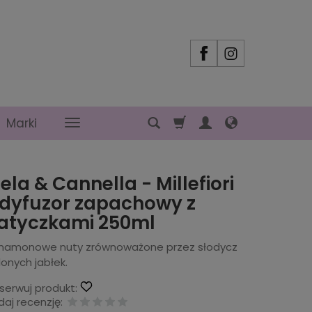
Marki
ela & Cannella - Millefiori
 dyfuzor zapachowy z
atyczkami 250ml
namonowe nuty zrównoważone przez słodycz
lonych jabłek.
serwuj produkt:
aj recenzję: