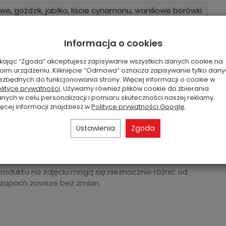
we, goździk, jabłko, liście cynamonu, waniliowe borówki
Informacja o cookies
ikając “Zgoda” akceptujesz zapisywanie wszystkich danych cookie na
oim urządzeniu. Kliknięcie “Odmowa” oznacza zapisywanie tylko dan
ezbędnych do funkcjonowania strony. Więcej informacji o cookie w
lityce prywatności
. Używamy również plików cookie do zbierania
nych w celu personalizacji i pomiaru skuteczności naszej reklamy.
ęcej informacji znajdziesz w
Polityce prywatności Google
.
Ustawienia
Zgoda
produktu na zdjęciu mogą się nieznacznie różnić od
 zapach zawsze bez zmian.