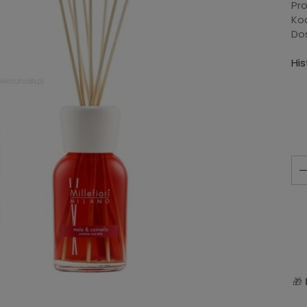
Pr
Ko
Do
Hi
🎁