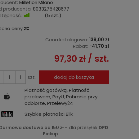
oducent:
Millefiori Milano
d producenta:
8033275428677
stępność:
Jest
(
5
szt.)
storia ceny
Cena katalogowa:
139,00 zł
Rabat:
-
41,70 zł
97,30 zł
/ szt.
szt.
dodaj do koszyka
Płatność gotówką, Płatność
przelewem, PayU, Pobranie przy
odbiorze, Przelewy24
Szybkie płatności Blik.
Darmowa dostawa od 150 zł
– dla przesyłek
DPD
Pickup
.