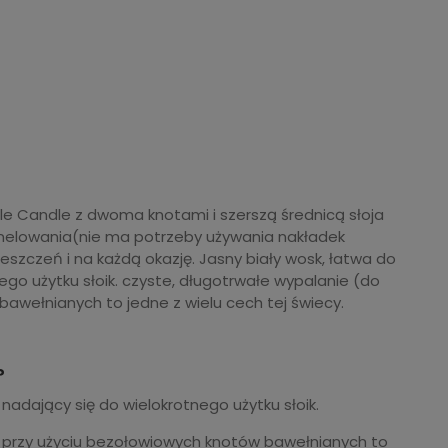
e Candle z dwoma knotami i szerszą średnicą słoja
tunelowania(nie ma potrzeby używania nakładek
ieszczeń i na każdą okazję. Jasny biały wosk, łatwa do
ego użytku słoik. czyste, długotrwałe wypalanie (do
bawełnianych to jedne z wielu cech tej świecy.
?
nadający się do wielokrotnego użytku słoik.
) przy użyciu bezołowiowych knotów bawełnianych to