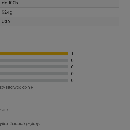
do 100h
624g
USA
1
0
0
0
0
aby filtorwać opinie
owany
yłka. Zapach piękny.