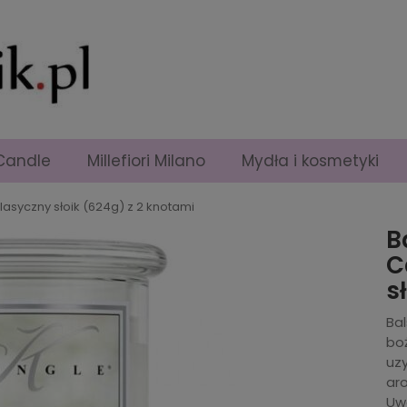
Candle
Millefiori Milano
Mydła i kosmetyki
klasyczny słoik (624g) z 2 knotami
B
C
s
Ba
bo
uz
ar
Uwa