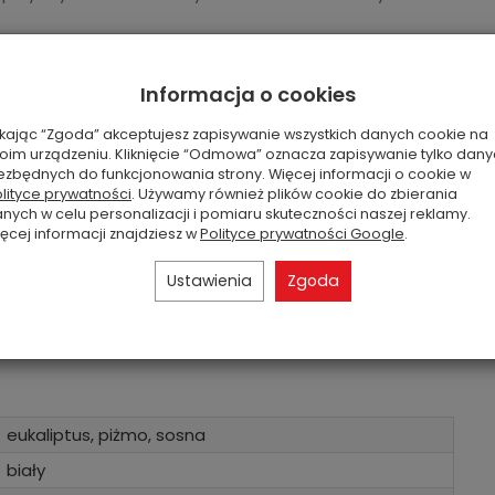
Informacja o cookies
wnomierne spalanie i wzmocnić zapach. Pozwól świecy
ikając “Zgoda” akceptujesz zapisywanie wszystkich danych cookie na
rwszego palenia, aby zapobiec tunelowaniu. Nie pal
oim urządzeniu. Kliknięcie “Odmowa” oznacza zapisywanie tylko dan
ezbędnych do funkcjonowania strony. Więcej informacji o cookie w
u ponownie wykorzystaj elegancki czarny szklany słoik
lityce prywatności
. Używamy również plików cookie do zbierania
nych w celu personalizacji i pomiaru skuteczności naszej reklamy.
ęcej informacji znajdziesz w
Polityce prywatności Google
.
apaleniem, aby zapewnić czyste i równomierne
umieszczania świecy w przeciągowych miejscach, aby
Ustawienia
Zgoda
 na ciepło, niepalnej powierzchni, w zasięgu wzroku i
eukaliptus, piżmo, sosna
biały