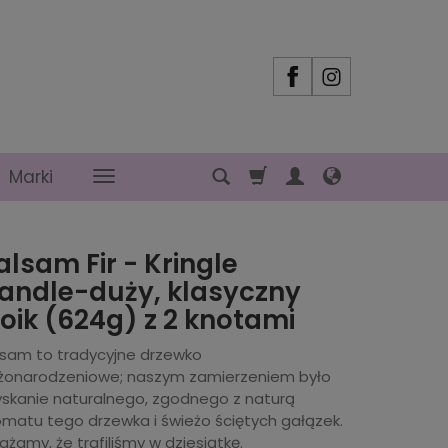
Marki
alsam Fir - Kringle
andle-duży, klasyczny
łoik (624g) z 2 knotami
lsam to tradycyjne drzewko
żonarodzeniowe; naszym zamierzeniem było
yskanie naturalnego, zgodnego z naturą
omatu tego drzewka i świeżo ściętych gałązek.
żamy, że trafiliśmy w dziesiątkę.