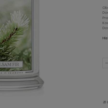
Ob
Dod
Pr
Ko
Do
Hi
🎁