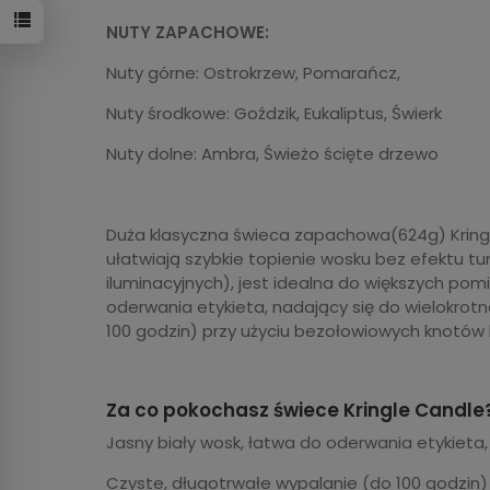
NUTY ZAPACHOWE:
Nuty górne: Ostrokrzew, Pomarańcz,
Nuty środkowe: Goździk, Eukaliptus, Świerk
Nuty dolne: Ambra, Świeżo ścięte drzewo
Duża klasyczna świeca zapachowa(624g) Kringl
ułatwiają szybkie topienie wosku bez efektu 
iluminacyjnych), jest idealna do większych pom
oderwania etykieta, nadający się do wielokrotn
100 godzin) przy użyciu bezołowiowych knotów 
Za co pokochasz świece Kringle Candle
Jasny biały wosk, łatwa do oderwania etykieta, 
Czyste, długotrwałe wypalanie (do 100 godzin