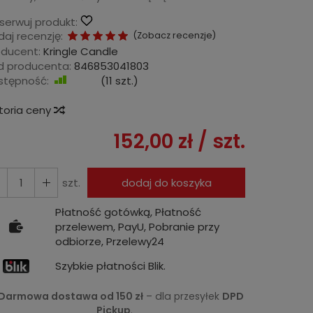
serwuj produkt:
aj recenzję:
(
Zobacz recenzje
)
oducent:
Kringle Candle
d producenta:
846853041803
stępność:
Jest
(
11
szt.)
storia ceny
152,00 zł
/ szt.
szt.
dodaj do koszyka
Płatność gotówką, Płatność
przelewem, PayU, Pobranie przy
odbiorze, Przelewy24
Szybkie płatności Blik.
Darmowa dostawa od 150 zł
– dla przesyłek
DPD
Pickup
.