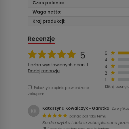
Czas palenia:
Waga netto:
Kraj produkcji:
Recenzje
5
5
4
Liczba wystawionych ocen: 1
3
Dodaj recenzję
2
1
Kliknij ocenę 
Pokaż tylko opinie potwierdzone
zakupem
Katarzyna Kowalczyk - Garstka
Zweryfik
KK
ponad pół roku temu
Bardzo szybka i dobrze zabezpieczona przes
Recenzja potwierdzona zamówieniem.