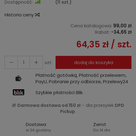
Dostępność:
Jest
(
11
szt.)
Historia ceny
Cena katalogowa:
99,00 zł
Rabat:
-
34,65 zł
64,35 zł
/ szt.
szt.
dodaj do koszyka
Płatność gotówką, Płatność przelewem,
PayU, Pobranie przy odbiorze, Przelewy24
Szybkie płatności Blik.
🎁
Darmowa dostawa od 150 zł
– dla przesyłek
DPD
Pickup
.
Dostawa
Zwrot
w 24 godziny
Do 14 dni