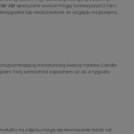
Car Jar
apetyczne owoce mogą towarzyszyćCi tam,
niewygodne lub niedozwolone ze względu na przepisy
i przypominającej miniaturową świecę Yankee Candle.
apełni Twój samochód zapachem aż do 4 tygodni.
produktu na zdjęciu mogą się nieznacznie różnić od