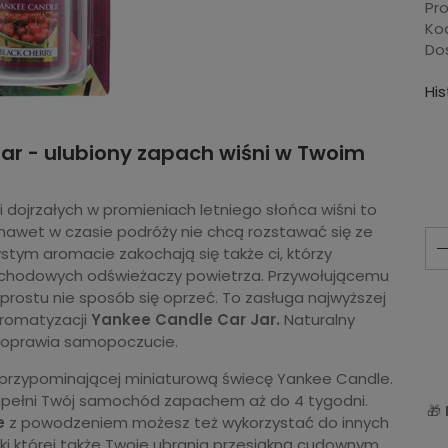
Pr
Ko
Do
Hi
ar - ulubiony zapach wiśni w Twoim
 dojrzałych w promieniach letniego słońca wiśni to
zy nawet w czasie podróży nie chcą rozstawać się ze
ym aromacie zakochają się także ci, którzy
ochodowych odświeżaczy powietrza. Przywołującemu
prostu nie sposób się oprzeć. To zasługa najwyższej
aromatyzacji
Yankee Candle Car Jar.
Naturalny
eż poprawia samopoczucie.
i przypominającej miniaturową świecę Yankee Candle.
apełni Twój samochód zapachem aż do 4 tygodni.
🎁
e
z powodzeniem możesz też wykorzystać do innych
ięki której także Twoje ubrania przesiąkną cudownym