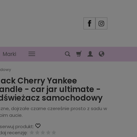
Marki
hodowy
lack Cherry Yankee
andle - car jar ultimate -
dświeżacz samochodowy
zne, dojrzałe czarne czereśnie prosto z sadu w
oim aucie.
serwuj produkt:
aj recenzję: