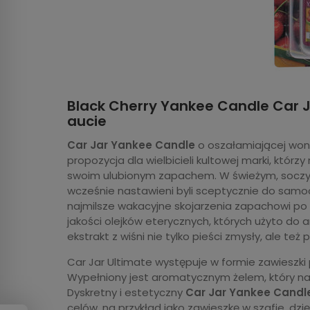
Black Cherry Yankee Candle Car J
aucie
Car Jar Yankee Candle
o oszałamiającej woni
propozycja dla wielbicieli kultowej marki, któr
swoim ulubionym zapachem. W świeżym, soczyst
wcześnie nastawieni byli sceptycznie do sam
najmilsze wakacyjne skojarzenia zapachowi po 
jakości olejków eterycznych, których użyto do 
ekstrakt z wiśni nie tylko pieści zmysły, ale t
Car Jar Ultimate występuje w formie zawieszk
Wypełniony jest aromatycznym żelem, który n
Dyskretny i estetyczny
Car Jar Yankee Candl
celów, na przykład jako zawieszkę w szafie, dz