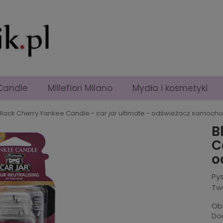
Candle
Millefiori Milano
Mydła i kosmetyki
Black Cherry Yankee Candle - car jar ultimate - odświeżacz samoc
B
C
o
Pys
Tw
Ob
Dod