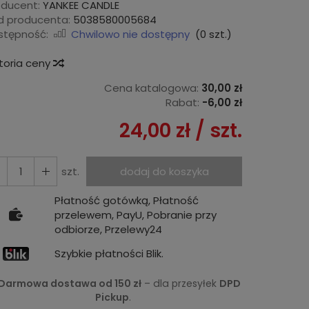
oducent:
YANKEE CANDLE
d producenta:
5038580005684
stępność:
Chwilowo nie dostępny
(
0
szt.)
storia ceny
Cena katalogowa:
30,00 zł
Rabat:
-
6,00 zł
24,00 zł
/ szt.
szt.
dodaj do koszyka
Płatność gotówką, Płatność
przelewem, PayU, Pobranie przy
odbiorze, Przelewy24
Szybkie płatności Blik.
Darmowa dostawa od 150 zł
– dla przesyłek
DPD
Pickup
.