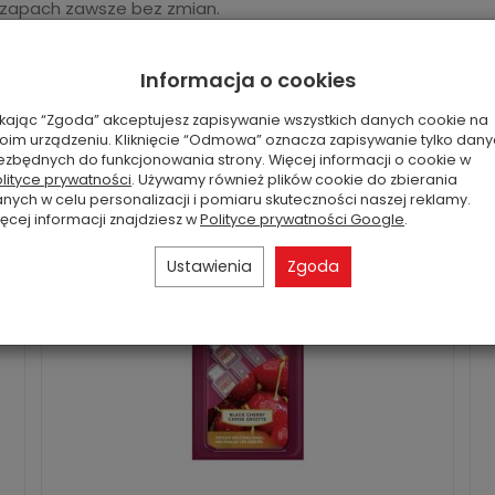
 zapach zawsze bez zmian.
Informacja o cookies
ikając “Zgoda” akceptujesz zapisywanie wszystkich danych cookie na
oim urządzeniu. Kliknięcie “Odmowa” oznacza zapisywanie tylko dan
ezbędnych do funkcjonowania strony. Więcej informacji o cookie w
lityce prywatności
. Używamy również plików cookie do zbierania
nych w celu personalizacji i pomiaru skuteczności naszej reklamy.
ęcej informacji znajdziesz w
Polityce prywatności Google
.
Ustawienia
Zgoda