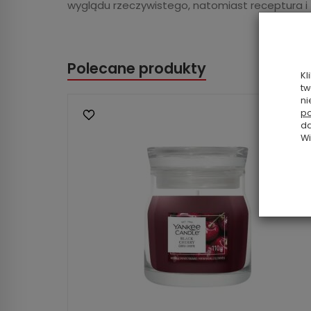
wyglądu rzeczywistego, natomiast receptura i
Polecane produkty
Kl
tw
ni
po
da
Wi