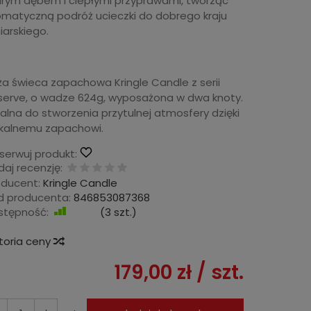
arym dębem i ciepłymi przyprawami, tworząc
omatyczną podróż ucieczki do dobrego kraju
iarskiego.
ża świeca zapachowa Kringle Candle z serii
serve, o wadze 624g, wyposażona w dwa knoty.
alna do stworzenia przytulnej atmosfery dzięki
ikalnemu zapachowi.
serwuj produkt:
aj recenzję:
oducent:
Kringle Candle
d producenta:
846853087368
stępność:
Jest
(
3
szt.)
storia ceny
179,00 zł
/ szt.