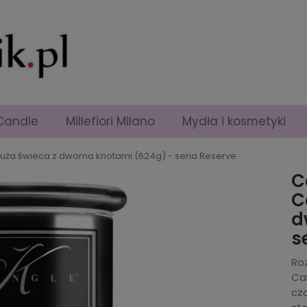
Candle
Millefiori Milano
Mydła i kosmetyki
 duża świeca z dwoma knotami (624g) - seria Reserve
C
C
d
s
Roz
Ca
cza