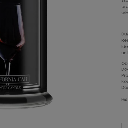
st
ar
win
Du
Re
Ide
un
Ob
Dod
Pr
Ko
Do
Hi