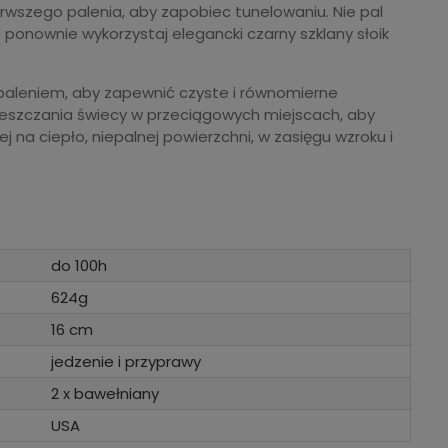
rwszego palenia, aby zapobiec tunelowaniu. Nie pal
u ponownie wykorzystaj elegancki czarny szklany słoik
apaleniem, aby zapewnić czyste i równomierne
umieszczania świecy w przeciągowych miejscach, aby
 na ciepło, niepalnej powierzchni, w zasięgu wzroku i
do 100h
624g
16 cm
jedzenie i przyprawy
2 x bawełniany
USA