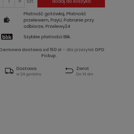
szt.
dodaj do koszyka
Płatność gotówką, Płatność
przelewem, PayU, Pobranie przy
odbiorze, Przelewy24
Szybkie płatności Blik.
Darmowa dostawa od 150 zł
– dla przesyłek
DPD
Pickup
.
Dostawa
Zwrot
w 24 godziny
Do 14 dni