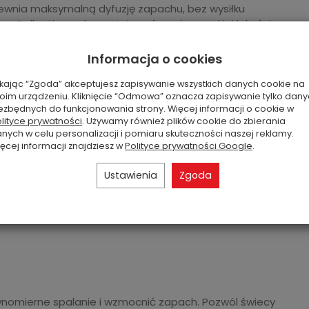
ewnia maksymalną dyfuzję zapachu, bez wysiłku
e Collection wykorzystują wyłącznie wysokiej jakości
 doznania zapachowe.
Informacja o cookies
ikając “Zgoda” akceptujesz zapisywanie wszystkich danych cookie na
e Candle z dwoma knotami i szerszą średnicą słoja
oim urządzeniu. Kliknięcie “Odmowa” oznacza zapisywanie tylko dan
unelowania (nie ma potrzeby używania nakładek
ezbędnych do funkcjonowania strony. Więcej informacji o cookie w
ieszczeń i na każdą okazję.
lityce prywatności
. Używamy również plików cookie do zbierania
nych w celu personalizacji i pomiaru skuteczności naszej reklamy.
ęcej informacji znajdziesz w
Polityce prywatności Google
.
?
Ustawienia
Zgoda
nadający się do wielokrotnego użytku słoik.
) przy użyciu bezołowiowych knotów bawełnianych to
wnomierne spalanie i wzmocnić zapach. Pozwól świecy