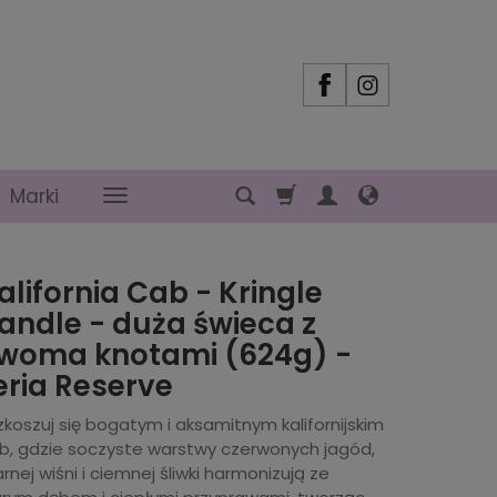
Marki
alifornia Cab - Kringle
andle - duża świeca z
woma knotami (624g) -
eria Reserve
koszuj się bogatym i aksamitnym kalifornijskim
b, gdzie soczyste warstwy czerwonych jagód,
rnej wiśni i ciemnej śliwki harmonizują ze