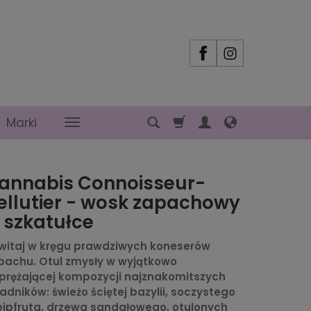
Marki
annabis Connoisseur-
ellutier - wosk zapachowy
 szkatułce
witaj w kręgu prawdziwych koneserów
pachu. Otul zmysły w wyjątkowo
prężającej kompozycji najznakomitszych
ładników: świeżo ściętej bazylii, soczystego
ejpfruta, drzewa sandałowego, otulonych