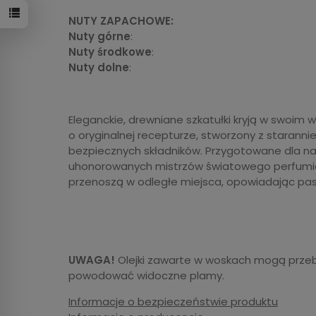
NUTY ZAPACHOWE:
Nuty górne
:
Nuty środkowe
:
Nuty dolne
:
Eleganckie, drewniane szkatułki kryją w swoim
o oryginalnej recepturze, stworzony z staranni
bezpiecznych składników. Przygotowane dla n
uhonorowanych mistrzów światowego perfumiar
przenoszą w odległe miejsca, opowiadając pasj
UWAGA!
Olejki zawarte w woskach mogą przeb
powodować widoczne plamy.
Informacje o bezpieczeństwie produktu