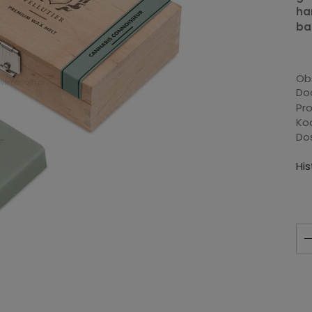
ha
ba
Ob
Dod
Pr
Ko
Do
Hi