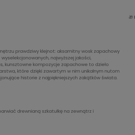
🎁
 wnętrzu prawdziwy klejnot: aksamitny wosk zapachowy
e wyselekcjonowanych, najwyższej jakości,
as, kunsztowne kompozycje zapachowe to dzieło
stwa, które dzięki zawartym w nim unikalnym nutom
onujące historie z najpiękniejszych zakątków świata.
arwiać drewnianą szkatułkę na zewnątrz i