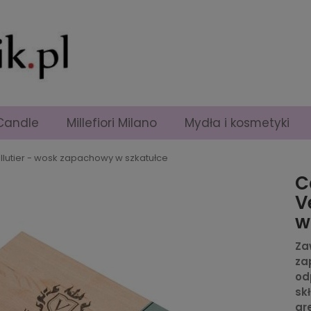
Candle
Millefiori Milano
Mydła i kosmetyki
lutier - wosk zapachowy w szkatułce
C
V
w
Za
za
od
sk
gr