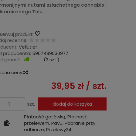
rmonijnymi nutami szlachetnego cannabis i
lsamicznego Tolu.
serwuj produkt:
aj recenzję:
oducent:
Vellutier
d producenta:
5907489030977
stępność:
Jest
(
2
szt.)
storia ceny
39,95 zł
/ szt.
szt.
dodaj do koszyka
Płatność gotówką, Płatność
przelewem, PayU, Pobranie przy
odbiorze, Przelewy24