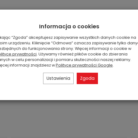
zielony
do 20h
Informacja o cookies
50 gram
ikając “Zgoda” akceptujesz zapisywanie wszystkich danych cookie na
oim urządzeniu. Kliknięcie “Odmowa” oznacza zapisywanie tylko dan
fresh
ezbędnych do funkcjonowania strony. Więcej informacji o cookie w
lityce prywatności
. Używamy również plików cookie do zbierania
nych w celu personalizacji i pomiaru skuteczności naszej reklamy.
ęcej informacji znajdziesz w
Polityce prywatności Google
.
Ustawienia
Zgoda
produktu na zdjęciu mogą się różnić od wyglądu
zawsze bez zmian.