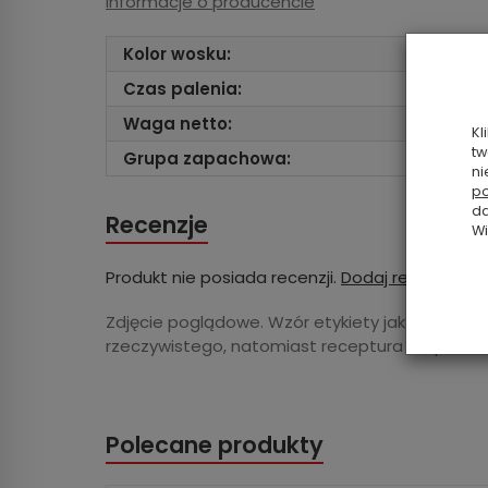
Informacje o producencie
Kolor wosku:
Czas palenia:
Waga netto:
Kl
tw
Grupa zapachowa:
ni
po
da
Recenzje
Wi
Produkt nie posiada recenzji.
Dodaj recenzję
Zdjęcie poglądowe. Wzór etykiety jak i odcień 
rzeczywistego, natomiast receptura i zapach 
Polecane produkty