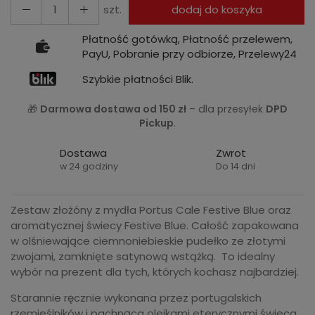
szt.
dodaj do koszyka
Płatność gotówką, Płatność przelewem,
PayU, Pobranie przy odbiorze, Przelewy24
Szybkie płatności Blik.
🎁
Darmowa dostawa od 150 zł
– dla przesyłek
DPD
Pickup
.
Dostawa
Zwrot
w 24 godziny
Do 14 dni
Zestaw złożóny z mydła Portus Cale Festive Blue oraz
aromatycznej świecy Festive Blue. Całość zapakowana
w olśniewające ciemnoniebieskie pudełko ze złotymi
zwojami, zamknięte satynową wstążką. To idealny
wybór na prezent dla tych, których kochasz najbardziej.
Starannie ręcznie wykonana przez portugalskich
rzemieślników i pachnąca olejkami eterycznymi świeca