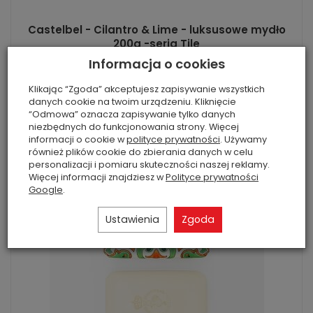
Castelbel - Cilantro & Lime - luksusowe mydło
200g -seria Tile
Informacja o cookies
Żywy i zielony zapach, który odświeża umysł i ciało.
59,99 zł
Klikając “Zgoda” akceptujesz zapisywanie wszystkich
danych cookie na twoim urządzeniu. Kliknięcie
“Odmowa” oznacza zapisywanie tylko danych
Do koszyka
niezbędnych do funkcjonowania strony. Więcej
informacji o cookie w
polityce prywatności
. Używamy
również plików cookie do zbierania danych w celu
personalizacji i pomiaru skuteczności naszej reklamy.
Więcej informacji znajdziesz w
Polityce prywatności
Google
.
Ustawienia
Zgoda