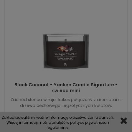
Black Coconut - Yankee Candle Signature -
świeca mini
Zachód słońca w raju…kokos połączony z aromatami
drzewa cedrowego i egzotycznych kwiatów.
16,80 zł
Rabat: 20 %
Zaktualizowaliśmy ważne informację o przetwarzaniu danych.
Więcej informacji można znaleźć w
polityce prywatności
i
regulaminie
Do koszyka
.