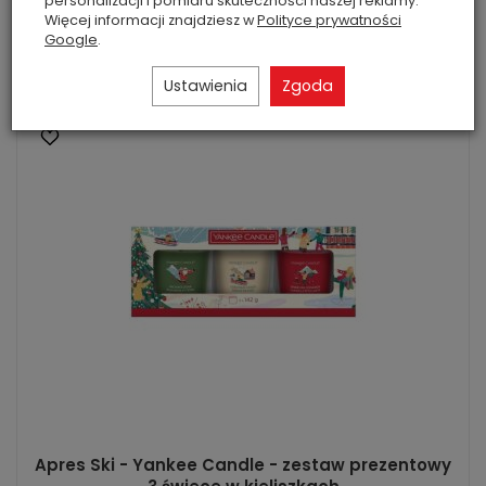
personalizacji i pomiaru skuteczności naszej reklamy.
Więcej informacji znajdziesz w
Polityce prywatności
Google
.
Do koszyka
Ustawienia
Zgoda
Apres Ski - Yankee Candle - zestaw prezentowy