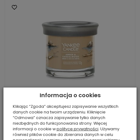
Informacja o cookies
Amber & Sandalwood - Yankee Candle
Klikając “Zgoda” akceptujesz zapisywanie wszystkich
Singnature - świeca tumbler z jednym knotem
danych cookie na twoim urządzeniu. Kliknięcie
Zrelaksuj się na plaży, gdzie zapach rozgrzanego
“Odmowa” oznacza zapisywanie tylko danych
niezbędnych do funkcjonowania strony. Więcej
słońcem piasku łączy się z aromatem drewna,
informacji o cookie w
polityce prywatności
. Używamy
kardamonu i bursztynu....
również plików cookie do zbierania danych w celu
39,20 zł
Rabat: 20 %