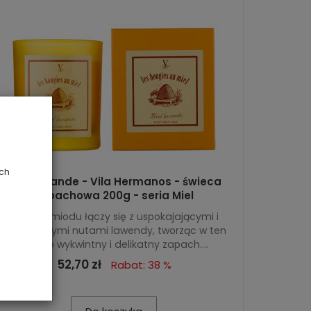
ych
Miel Lavande - Vila Hermanos - świeca
zapachowa 200g - seria Miel
Słodycz miodu łączy się z uspokajającymi i
relaksującymi nutami lawendy, tworząc w ten
sposób wykwintny i delikatny zapach....
52,70 zł
Rabat: 38 %