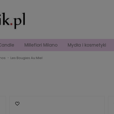
Candle
Millefiori Milano
Mydła i kosmetyki
anos
Les Bougies Au Miel