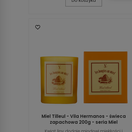
Do koszyka
Miel Tilleul - Vila Hermanos - świeca
zapachowa 200g - seria Miel
Kwiat lipy dodaje miodowi miękkości i