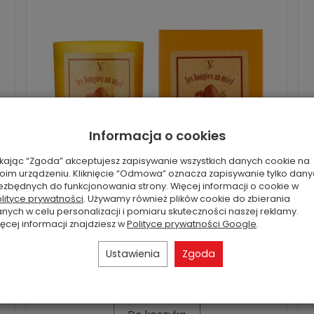
Informacja o cookies
ikając “Zgoda” akceptujesz zapisywanie wszystkich danych cookie na
oim urządzeniu. Kliknięcie “Odmowa” oznacza zapisywanie tylko dan
Miel Fruites - Vila Hermanos - świeca
ezbędnych do funkcjonowania strony. Więcej informacji o cookie w
zapachowa 200g - seria Miel
lityce prywatności
. Używamy również plików cookie do zbierania
nych w celu personalizacji i pomiaru skuteczności naszej reklamy.
Harmonijne połączenie aromatu kwiatów i
ęcej informacji znajdziesz w
Polityce prywatności Google
.
owoców z nutą miodu. W nucie głowy
wyczuwalne są kwiaty moreli i petitgrain, które
Ustawienia
Zgoda
wprowadzają świe...
52,70 zł
Rabat: 38 %