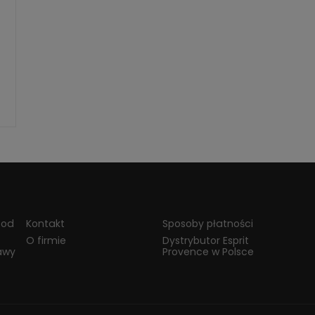
 od
Kontakt
Sposoby płatności
O firmie
Dystrybutor Esprit
awy
Provence w Polsce