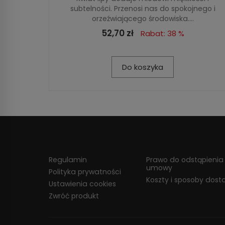
subtelności. Przenosi nas do spokojnego i
orzeźwiającego środowiska....
52,70 zł
Rabat: 38 %
Do koszyka
Regulamin
Prawo do odstąpienia
umowy
Polityka prywatności
Koszty i sposoby dost
Ustawienia cookies
Zwróć produkt