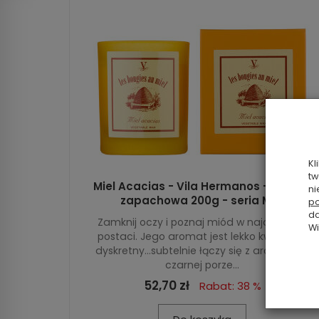
Kl
tw
Miel Acacias - Vila Hermanos - świeca
ni
zapachowa 200g - seria Miel
po
da
Zamknij oczy i poznaj miód w najczystszej
Wi
postaci. Jego aromat jest lekko kwiatowy,
dyskretny...subtelnie łączy się z aromatem
czarnej porze...
52,70 zł
Rabat: 38 %