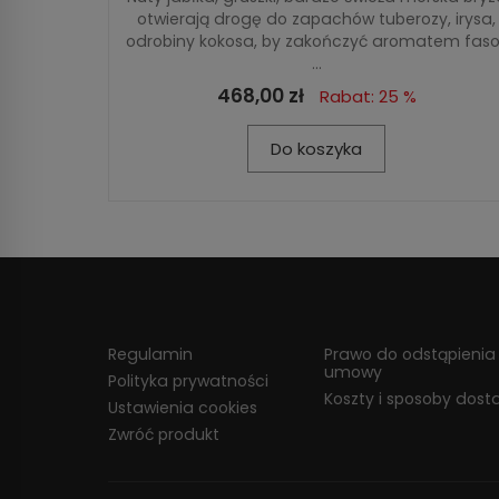
otwierają drogę do zapachów tuberozy, irysa,
odrobiny kokosa, by zakończyć aromatem fasol
...
468,00 zł
Rabat: 25 %
Do koszyka
Regulamin
Prawo do odstąpienia
umowy
Polityka prywatności
Koszty i sposoby dost
Ustawienia cookies
Zwróć produkt