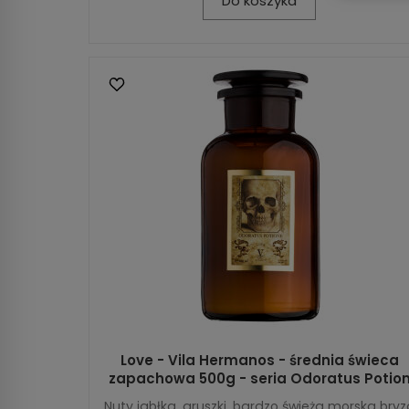
Do koszyka
Love - Vila Hermanos - średnia świeca
zapachowa 500g - seria Odoratus Potio
Nuty jabłka, gruszki, bardzo świeża morska bryz