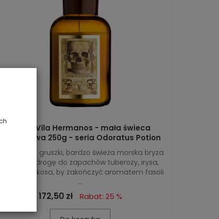
ych
Love - Vila Hermanos - mała świeca
zapachowa 250g - seria Odoratus Potion
Nuty jabłka, gruszki, bardzo świeża morska bryza
otwierają drogę do zapachów tuberozy, irysa,
odrobiny kokosa, by zakończyć aromatem fasoli
...
172,50 zł
Rabat: 25 %