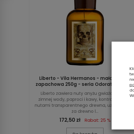
Kl
tw
Liberto - Vila Hermanos - mała świeca
ni
zapachowa 250g - seria Odoratus Potio
po
da
Liberto zawiera nuty anyżu gwiaździstego,
Wi
zimnej wody, paproci i kawy, kontrastujące z
nutami transparentnego drewna, uznawaneg
za drewno l...
172,50 zł
Rabat: 25 %