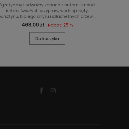
Egzotyczny i odważny zapach z nutami limonki,
imbiru, świeżych przypraw, wodnej mięty,
bursztynu, białego anyżu i szlachetnych drzew....
468,00 zł
Rabat: 25 %
Do koszyka