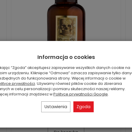
Informacja o cookies
ikając “Zgoda” akceptujesz zapisywanie wszystkich danych cookie na
oim urządzeniu. Kliknięcie “Odmowa” oznacza zapisywanie tylko dan
Liberto - Vila Hermanos - średnia świeca
ezbędnych do funkcjonowania strony. Więcej informacji o cookie w
n
zapachowa 500g - seria Odoratus Potion
lityce prywatności
. Używamy również plików cookie do zbierania
nych w celu personalizacji i pomiaru skuteczności naszej reklamy.
Liberto zawiera nuty anyżu gwiaździstego,
ęcej informacji znajdziesz w
Polityce prywatności Google
.
zimnej wody, paproci i kawy, kontrastujące z
o
nutami transparentnego drewna, uznawanego
Ustawienia
Zgoda
za drewno l...
468,00 zł
Rabat: 25 %