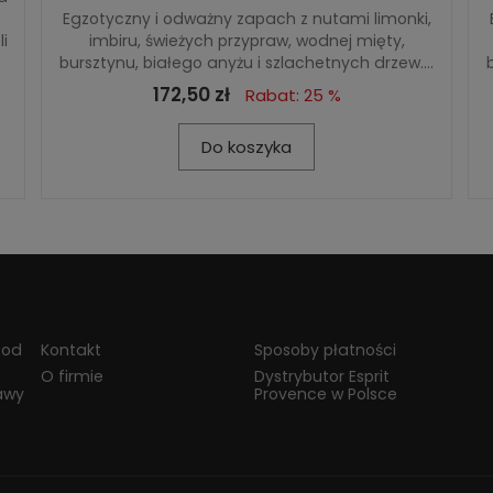
Egzotyczny i odważny zapach z nutami limonki,
i
imbiru, świeżych przypraw, wodnej mięty,
bursztynu, białego anyżu i szlachetnych drzew....
172,50 zł
Rabat: 25 %
Do koszyka
 od
Kontakt
Sposoby płatności
O firmie
Dystrybutor Esprit
awy
Provence w Polsce