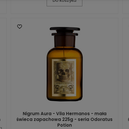
Do koszyka
Nigrum Aura - Vila Hermanos - mała
n
świeca zapachowa 225g - seria Odoratus
Potion
a