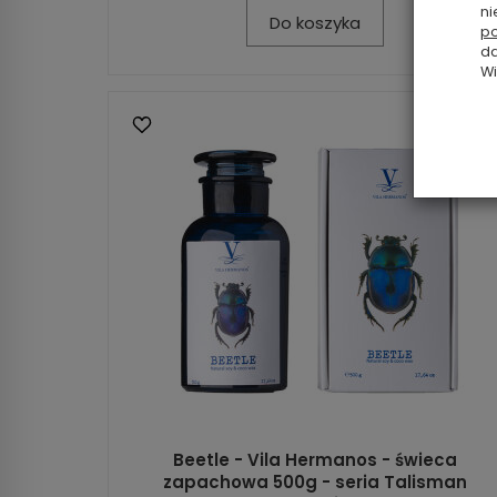
ni
Do koszyka
po
da
Wi
Beetle - Vila Hermanos - świeca
zapachowa 500g - seria Talisman