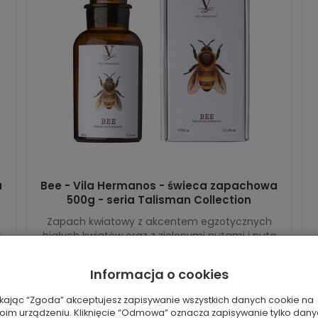
a
Bee - Vila Hermanos - świeca zapachowa
500g - seria Talisman Collection
Zapach kwiatowy z akcentem egzotycznych
ą
białych kwiatów oraz z zielonymi nutami i nutą
ambry, nadającą dyskretną słodycz. Pszczoła
symboliz...
Informacja o cookies
282,72 zł
Rabat: 38 %
ikając “Zgoda” akceptujesz zapisywanie wszystkich danych cookie na
oim urządzeniu. Kliknięcie “Odmowa” oznacza zapisywanie tylko dan