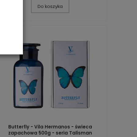
Do koszyka
Butterfly - Vila Hermanos - świeca
zapachowa 500g - seria Talisman