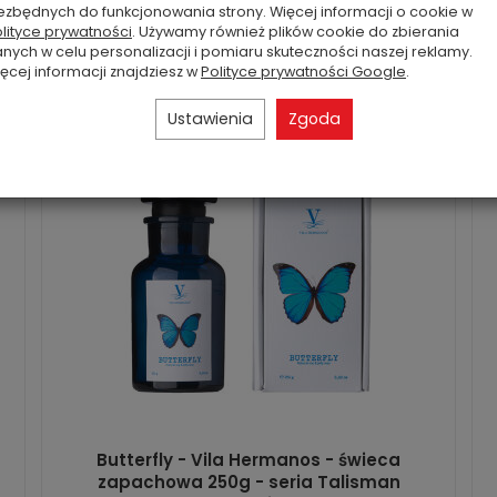
ezbędnych do funkcjonowania strony. Więcej informacji o cookie w
Do koszyka
lityce prywatności
. Używamy również plików cookie do zbierania
nych w celu personalizacji i pomiaru skuteczności naszej reklamy.
ęcej informacji znajdziesz w
Polityce prywatności Google
.
Ustawienia
Zgoda
Butterfly - Vila Hermanos - świeca
zapachowa 250g - seria Talisman