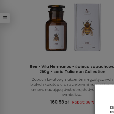
Bee - Vila Hermanos - świeca zapachow
250g - seria Talisman Collection
Zapach kwiatowy z akcentem egzotycznych
białych kwiatów oraz z zielonymi nutami i nut
ambry, nadającą dyskretną słodycz. Pszczoła
symbolizu...
160,58 zł
Rabat: 38 %
Kl
tw