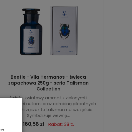
Beetle - Vila Hermanos - świeca
zapachowa 250g - seria Talisman
Collection
Świeży, kwiatowy aromat z zielonymi i
kremowymi nutami oraz odrobiną pikantnych
tonów. Chrząszcz to talizman na szczęście.
Symbolizuje wewnę...
160,58 zł
Rabat: 38 %
ych