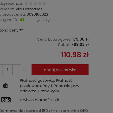
aj recenzję:
oducent:
Vila Hermanos
d producenta:
0090100023
stępność:
Jest
(
4
szt.)
storia ceny
Cena katalogowa:
179,00 zł
Rabat:
-
68,02 zł
110,98 zł
szt.
dodaj do koszyka
Płatność gotówką, Płatność
przelewem, PayU, Pobranie przy
odbiorze, Przelewy24
Szybkie płatności Blik.
Darmowa dostawa od 150 zł
– dla przesyłek
DPD