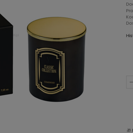
Dod
Pr
Ko
Do
Hi
🎁