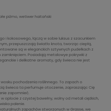
łe piżmo, wetiwer haitański
o i kokosowego, łączą w sobie luksus z szacunkiem
ionym, przepuszczają światło knota, tworząc ciepłą,
entowane są w eleganckich sztywnych pudełkach z
zamknięciem. Posiadają metalowye pokrywki z
nckie i delikatne aromaty, gdy świeca nie jest
 wosku pochodzenia roślinnego. To zapach o
ią świeca ta perfumuje otoczenie, zapraszając Cię
tanie zapomnieć.
w oplocie z czystej bawełny, wolny od metali ciężkich,
wiska palenie.
 naturalnych zapachów stworzonych w Grasse, we