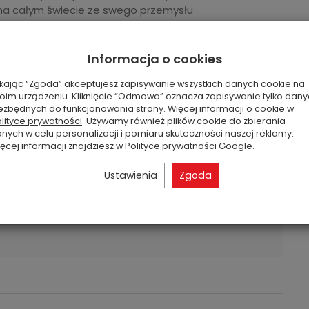
ie na całym świecie ze swego przemysłu
Informacja o cookies
ikając “Zgoda” akceptujesz zapisywanie wszystkich danych cookie na
oim urządzeniu. Kliknięcie “Odmowa” oznacza zapisywanie tylko dan
ezbędnych do funkcjonowania strony. Więcej informacji o cookie w
prys, drzewo cedrowe, jałowiec, kminek, mech dębowy,
lityce prywatności
. Używamy również plików cookie do zbierania
ki
nych w celu personalizacji i pomiaru skuteczności naszej reklamy.
ęcej informacji znajdziesz w
Polityce prywatności Google
.
Ustawienia
Zgoda