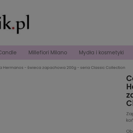
Candle
Millefiori Milano
Mydła i kosmetyki
a Hermanos - świeca zapachowa 200g - seria Classic Collection
C
H
z
C
Zap
ko
Ob