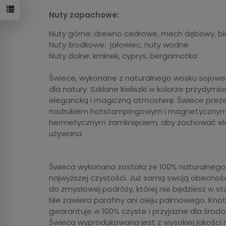
Nuty zapachowe:
Nuty górne: drewno cedrowe, mech dębowy, bia
Nuty środkowe: jałowiec, nuty wodne
Nuty dolne:
kminek, cyprys, bergamotka
Świece, wykonane z naturalnego wosku sojoweg
dla natury. Szklane kieliszki w kolorze przydym
elegancką i magiczną atmosferę. Świece prez
nadrukiem hotstampingowym i magnetycznym 
hermetycznym zamknięciem, aby zachować elega
używana.
Świeca wykonana została ze 100% naturalnego
najwyższej czystości. Już samą swoją obecnośc
do zmysłowej podróży, której nie będziesz w s
Nie zawiera parafiny ani oleju palmowego. Knot 
gwarantuje w 100% czyste i przyjazne dla środo
Świeca wyprodukowana jest z wysokiej jakości