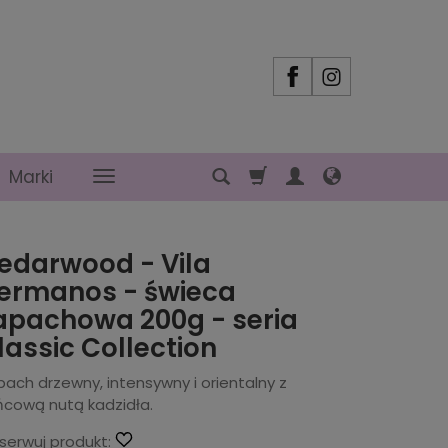
Marki
edarwood - Vila
ermanos - świeca
apachowa 200g - seria
lassic Collection
ach drzewny, intensywny i orientalny z
ńcową nutą kadzidła.
serwuj produkt: