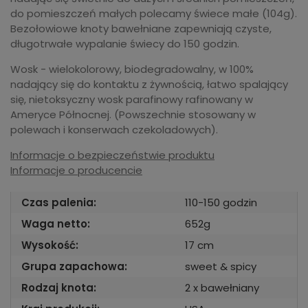
do pomieszczeń małych polecamy świece małe (104g).
Bezołowiowe knoty bawełniane zapewniają czyste,
długotrwałe wypalanie świecy do 150 godzin.
Wosk - wielokolorowy, biodegradowalny, w 100%
nadający się do kontaktu z żywnością, łatwo spalający
się, nietoksyczny wosk parafinowy rafinowany w
Ameryce Północnej. (Powszechnie stosowany w
polewach i konserwach czekoladowych).
Informacje o bezpieczeństwie produktu
Informacje o producencie
Czas palenia:
110-150 godzin
Waga netto:
652g
Wysokość:
17 cm
Grupa zapachowa:
sweet & spicy
Rodzaj knota:
2 x bawełniany