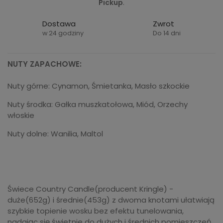
Pickup
.
Dostawa
Zwrot
w 24 godziny
Do 14 dni
NUTY ZAPACHOWE:
Nuty górne: Cynamon, Śmietanka, Masło szkockie
Nuty środka: Gałka muszkatołowa, Miód, Orzechy
włoskie
Nuty dolne: Wanilia, Maltol
Świece Country Candle(producent Kringle) -
duże(652g) i średnie(453g) z dwoma knotami ułatwiają
szybkie topienie wosku bez efektu tunelowania,
nadając się świetnie do dużych i średnich pomieszczeń,