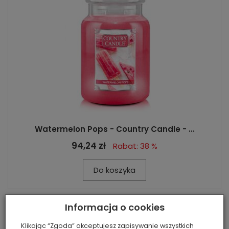
Watermelon Pops - Country Candle - ...
94,24 zł
Rabat: 38 %
Do koszyka
Informacja o cookies
Klikając “Zgoda” akceptujesz zapisywanie wszystkich