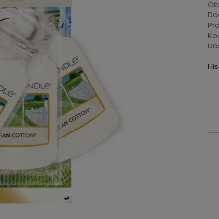
Ob
Dod
Pr
Ko
Do
Hi