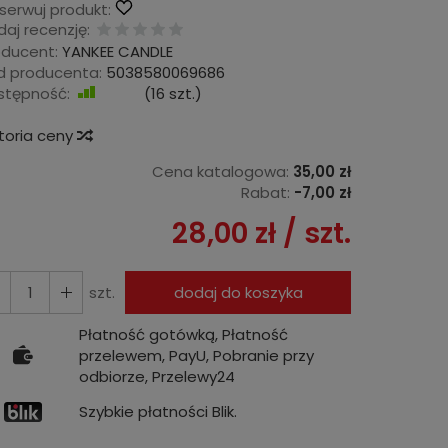
serwuj produkt:
aj recenzję:
oducent:
YANKEE CANDLE
d producenta:
5038580069686
stępność:
Jest
(
16
szt.)
storia ceny
Cena katalogowa:
35,00 zł
Rabat:
-
7,00 zł
28,00 zł
/ szt.
szt.
dodaj do koszyka
Płatność gotówką, Płatność
przelewem, PayU, Pobranie przy
odbiorze, Przelewy24
Szybkie płatności Blik.