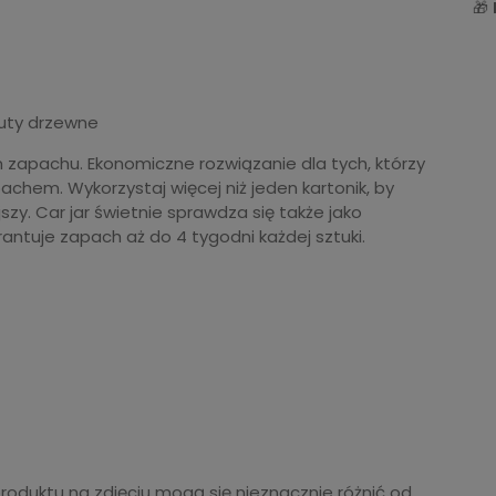
🎁
nuty drzewne
 zapachu. Ekonomiczne rozwiązanie dla tych, którzy
hem. Wykorzystaj więcej niż jeden kartonik, by
y. Car jar świetnie sprawdza się także jako
rantuje zapach aż do 4 tygodni każdej sztuki.
produktu na zdjęciu mogą się nieznacznie różnić od