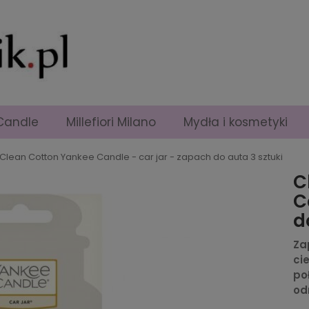
Candle
Millefiori Milano
Mydła i kosmetyki
Clean Cotton Yankee Candle - car jar - zapach do auta 3 sztuki
C
C
d
Za
ci
po
od