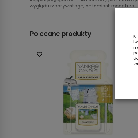
wyglądu rzeczywistego, natomiast receptura i
Polecane produkty
Kl
tw
ni
po
da
Wi