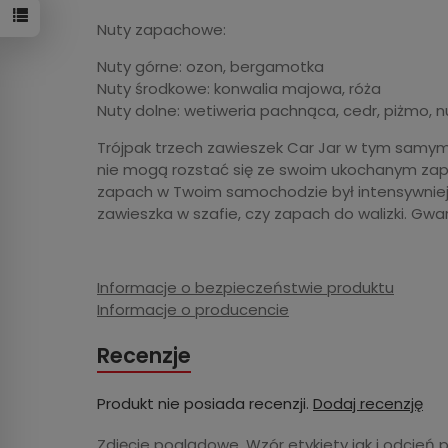
Nuty zapachowe:
Nuty górne: ozon, bergamotka
Nuty środkowe: konwalia majowa, róża
Nuty dolne: wetiweria pachnąca, cedr, piżmo, 
Trójpak trzech zawieszek Car Jar w tym samym
nie mogą rozstać się ze swoim ukochanym zapac
zapach w Twoim samochodzie był intensywniejsz
zawieszka w szafie, czy zapach do walizki. Gwa
Informacje o bezpieczeństwie produktu
Informacje o producencie
Recenzje
Produkt nie posiada recenzji.
Dodaj recenzję
Zdjęcie poglądowe. Wzór etykiety jak i odcień 