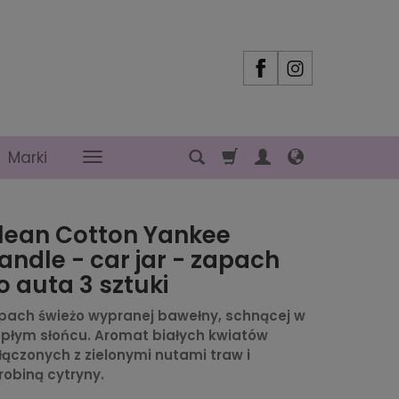
Marki
lean Cotton Yankee
andle - car jar - zapach
o auta 3 sztuki
pach świeżo wypranej bawełny, schnącej w
epłym słońcu. Aromat białych kwiatów
łączonych z zielonymi nutami traw i
robiną cytryny.