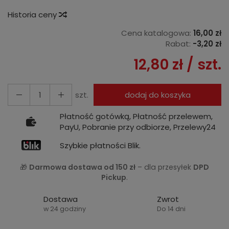
Historia ceny
Cena katalogowa:
16,00 zł
Rabat:
-
3,20 zł
12,80 zł
/ szt.
szt.
dodaj do koszyka
Płatność gotówką, Płatność przelewem,
PayU, Pobranie przy odbiorze, Przelewy24
Szybkie płatności Blik.
🎁
Darmowa dostawa od 150 zł
– dla przesyłek
DPD
Pickup
.
Dostawa
Zwrot
w 24 godziny
Do 14 dni