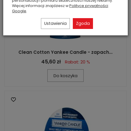
personalizacji i pomiaru skuteczności naszej reklamy.
Więcej informacji znajdziesz w
Polityce prywatności
Google
.
Ustawienia
Zgoda
Clean Cotton Yankee Candle - zapach...
45,60 zł
Rabat: 20 %
Do koszyka