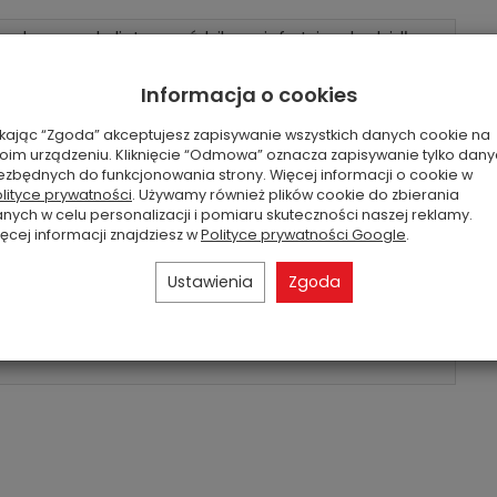
rowe, eukaliptus, goździk, grejpfrut, irys, kadzidło,
, mięta, piwonia, piżmo, róża, rozmaryn, sosna,
Informacja o cookies
ikając “Zgoda” akceptujesz zapisywanie wszystkich danych cookie na
oim urządzeniu. Kliknięcie “Odmowa” oznacza zapisywanie tylko dan
ezbędnych do funkcjonowania strony. Więcej informacji o cookie w
lityce prywatności
. Używamy również plików cookie do zbierania
nych w celu personalizacji i pomiaru skuteczności naszej reklamy.
ęcej informacji znajdziesz w
Polityce prywatności Google
.
Ustawienia
Zgoda