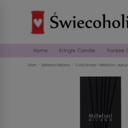
Home
Kringle Candle
Yankee 
Start
Millefiori Milano
Cold Water- Millefiori- dyf