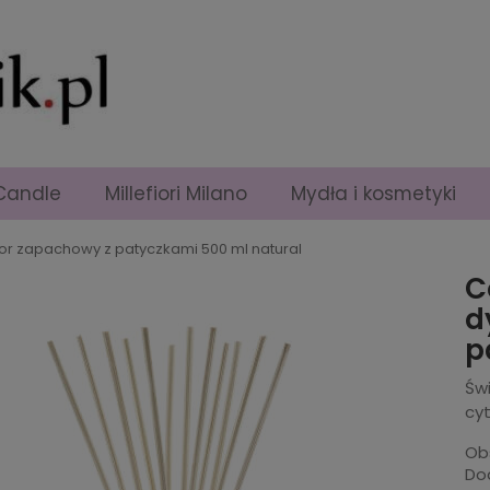
Candle
Millefiori Milano
Mydła i kosmetyki
uzor zapachowy z patyczkami 500 ml natural
C
d
p
Św
cyt
Ob
Dod