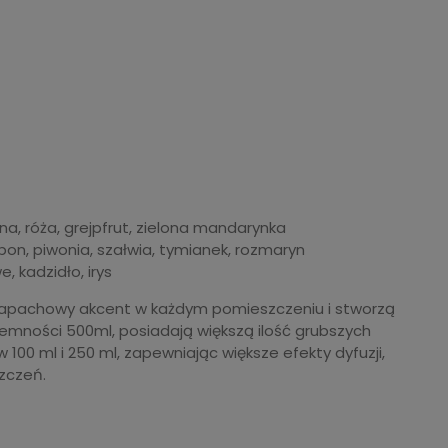
na, róża, grejpfrut, zielona mandarynka
bon, piwonia, szałwia, tymianek, rozmaryn
 kadzidło, irys
 zapachowy akcent w każdym pomieszczeniu i stworzą
jemności 500ml, posiadają większą ilość grubszych
00 ml i 250 ml, zapewniając większe efekty dyfuzji,
zczeń.