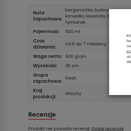
bergamotka, burbon, drzewo ced
Nuta
konwalia, lawenda, mandarynka
Zapachowa:
tymianek
Pojemność:
500 ml
Kl
Czas
tw
od 6 do 7 miesiecy
ni
działania:
po
Waga netto:
500 gram
da
Wi
Wysokość:
36 cm
Grupa
fresh
zapachowa:
Kraj
Włochy
produkcji:
Recenzje
Produkt nie posiada recenzji.
Dodaj recenzję