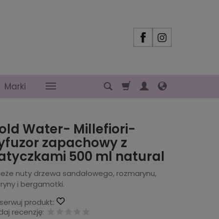
Marki
old Water- Millefiori-
yfuzor zapachowy z
atyczkami 500 ml natural
ieże nuty drzewa sandałowego, rozmarynu,
ryny i bergamotki.
serwuj produkt:
aj recenzję: