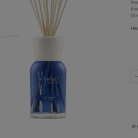
Pr
Ko
Do
Hi
🎁