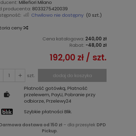
oducent:
Millefiori Milano
d producenta:
8033275420039
stępność:
Chwilowo nie dostępny
(
0
szt.)
storia ceny
Cena katalogowa:
240,00 zł
Rabat:
-
48,00 zł
192,00 zł
/ szt.
szt.
dodaj do koszyka
Płatność gotówką, Płatność
przelewem, PayU, Pobranie przy
odbiorze, Przelewy24
Szybkie płatności Blik.
Darmowa dostawa od 150 zł
– dla przesyłek
DPD
Pickup
.