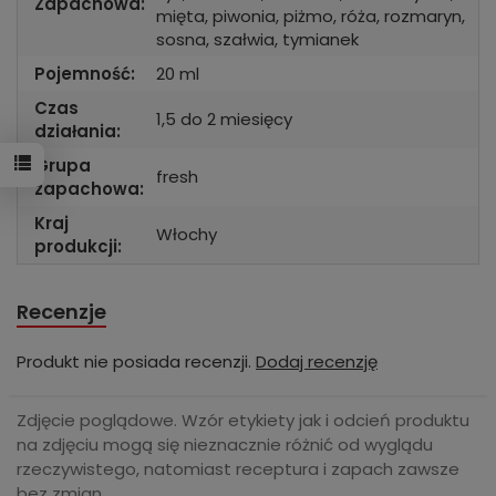
Zapachowa:
mięta, piwonia, piżmo, róża, rozmaryn,
sosna, szałwia, tymianek
Pojemność:
20 ml
Czas
1,5 do 2 miesięcy
działania:
Grupa
fresh
zapachowa:
Kraj
Włochy
produkcji:
Recenzje
Produkt nie posiada recenzji.
Dodaj recenzję
Zdjęcie poglądowe. Wzór etykiety jak i odcień produktu
na zdjęciu mogą się nieznacznie różnić od wyglądu
rzeczywistego, natomiast receptura i zapach zawsze
bez zmian.