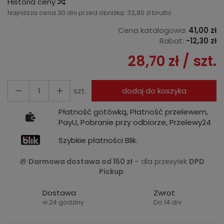
Historia ceny
Najniższa cena 30 dni przed obniżką:
32,80 zł brutto
Cena katalogowa:
41,00 zł
Rabat:
-
12,30 zł
28,70 zł
/ szt.
szt.
dodaj do koszyka
Płatność gotówką, Płatność przelewem,
PayU, Pobranie przy odbiorze, Przelewy24
Szybkie płatności Blik.
🎁
Darmowa dostawa od 150 zł
– dla przesyłek
DPD
Pickup
.
Dostawa
Zwrot
w 24 godziny
Do 14 dni