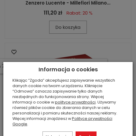
Zenzero Lucente - Millefiori Milano...
111,20 zł
Rabat: 20 %
Do koszyka
W ostatnich 7 dniach produktem interesują się
4
osoby.
Informacja o cookies
Klikając “Zgoda” akceptujesz zapisywanie wszystkich
danych cookie na twoim urządzeniu. Kliknięcie
“Odmowa” oznacza zapisywanie tylko danych
niezbędnych do funkcjonowania strony. Więcej
informacji o cookie w
polityce prywatności
. Używamy
również plików cookie do zbierania danych w celu
personalizacji i pomiaru skuteczności naszej reklamy.
Więcej informacji znajdziesz w
Polityce prywatności
Google
.