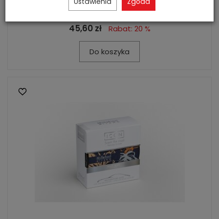
Ustawienia
Zgoda
Zenzero Lucente - Millefiori Milano...
45,60 zł
Rabat: 20 %
Do koszyka