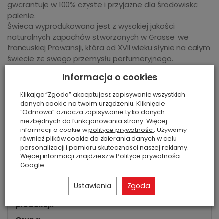
gwarantuje w 100% czyste i przyjazne dla środowiska
palenie.
Świeca wyprodukowana jest z wysokiej jakości
naturalnych zapachów stworzonych w Grasse, we
francuskiej Prowansji, która od XVII wieku słynie na całym
świecie ze swego przemysłu perfumeryjnego.
Informacje o bezpieczeństwie produktu
Informacja o cookies
Informacje o producencie
Klikając “Zgoda” akceptujesz zapisywanie wszystkich
danych cookie na twoim urządzeniu. Kliknięcie
Waga netto:
120g
“Odmowa” oznacza zapisywanie tylko danych
niezbędnych do funkcjonowania strony. Więcej
Czas
do 25 godzin
informacji o cookie w
polityce prywatności
. Używamy
palenia:
również plików cookie do zbierania danych w celu
personalizacji i pomiaru skuteczności naszej reklamy.
bawełna, borówki, brzoskwinia, cukier,
Więcej informacji znajdziesz w
Polityce prywatności
Nuta
fasola tonka, kokos, nuty drzewne,
Google
.
Zapachowa:
nuty mleczne, nuty owocowe, nuty
zielone, orzechy laskowe, piżmo
Ustawienia
Zgoda
Kraj
Hiszpania
produkcji: