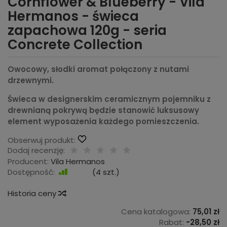
Cornflower & Blueberry - Vila
Hermanos - świeca
zapachowa 120g - seria
Concrete Collection
Owocowy, słodki aromat połączony z nutami
drzewnymi.
Świeca w d
esignerskim ceramicznym pojemniku z
drewnianą pokrywą będzie stanowić luksusowy
element wyposażenia każdego pomieszczenia.
Obserwuj produkt:
Dodaj recenzję:
Producent:
Vila Hermanos
Dostępność:
Jest
(
4
szt.)
Historia ceny
Cena katalogowa:
75,01 zł
Rabat:
-
28,50 zł