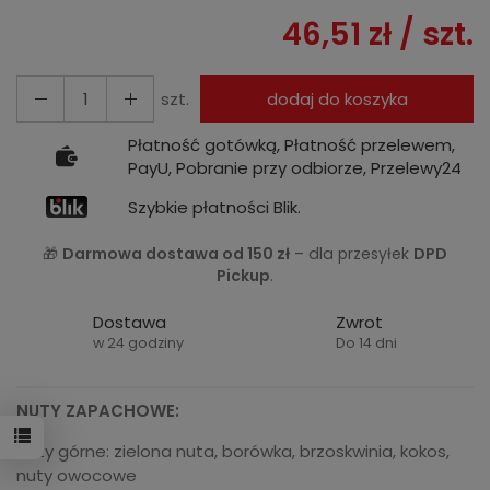
46,51 zł
/ szt.
szt.
dodaj do koszyka
Płatność gotówką, Płatność przelewem,
PayU, Pobranie przy odbiorze, Przelewy24
Szybkie płatności Blik.
🎁
Darmowa dostawa od 150 zł
– dla przesyłek
DPD
Pickup
.
Dostawa
Zwrot
w 24 godziny
Do 14 dni
NUTY ZAPACHOWE:
Nuty górne: zielona nuta, borówka, brzoskwinia, kokos,
nuty owocowe