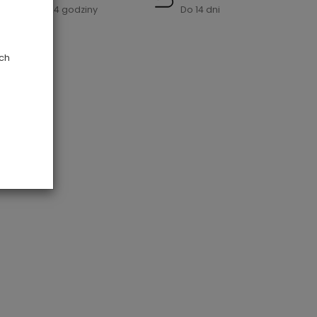
w 24 godziny
Do 14 dni
ych