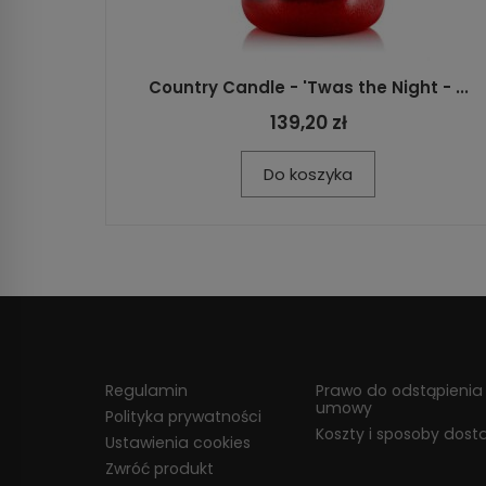
Country Candle - 'Twas the Night - ...
139,20 zł
Do koszyka
Regulamin
Prawo do odstąpienia
umowy
Polityka prywatności
Koszty i sposoby dost
Ustawienia cookies
Zwróć produkt