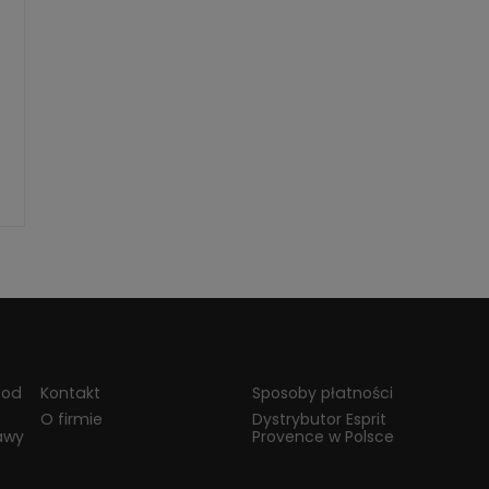
 od
Kontakt
Sposoby płatności
O firmie
Dystrybutor Esprit
awy
Provence w Polsce