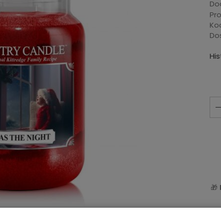
Dod
Pr
Ko
Do
Hi
🎁