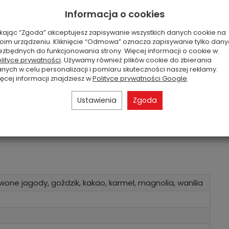
Informacja o cookies
ikając “Zgoda” akceptujesz zapisywanie wszystkich danych cookie na
oim urządzeniu. Kliknięcie “Odmowa” oznacza zapisywanie tylko dan
ezbędnych do funkcjonowania strony. Więcej informacji o cookie w
lityce prywatności
. Używamy również plików cookie do zbierania
nych w celu personalizacji i pomiaru skuteczności naszej reklamy.
ęcej informacji znajdziesz w
Polityce prywatności Google
.
duże(652g) i średnie(453g) z dwoma knotami
Ustawienia
Zgoda
nelowania, nadając się świetnie do dużych i średnich
y świece małe (104g). Bezołowiowe knoty
palanie świecy do 150 godzin.
rwone jagody, goździk, kakao, karmel, magnolia, wanilia