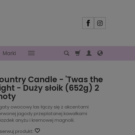
Marki
ountry Candle - 'Twas the
ight - Duży słoik (652g) 2
noty
gaty owocowy las łączy się z akcentami
erwonej jagody przeplatanej kawałkami
iazdek anyżu i kremowej magnolii.
serwuj produkt: