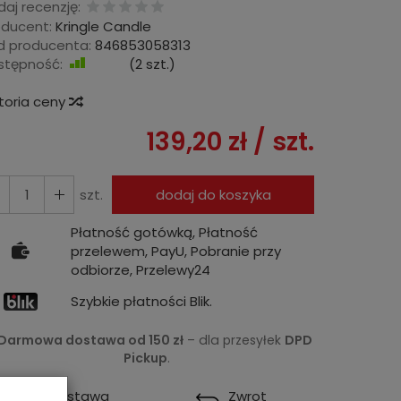
aj recenzję:
oducent:
Kringle Candle
d producenta:
846853058313
stępność:
Jest
(
2
szt.)
storia ceny
139,20 zł
/ szt.
szt.
dodaj do koszyka
Płatność gotówką, Płatność
przelewem, PayU, Pobranie przy
odbiorze, Przelewy24
Szybkie płatności Blik.
Darmowa dostawa od 150 zł
– dla przesyłek
DPD
Pickup
.
Dostawa
Zwrot