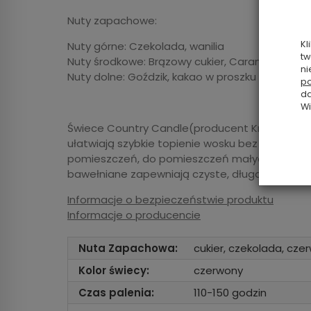
Nuty zapachowe:
Kl
Nuty górne: Czekolada, wanilia
tw
Nuty środkowe: Brązowy cukier, Caramel
ni
Nuty dolne: Goździk, kakao w proszku
po
da
Wi
Świece Country Candle(producent Kringle) - 
ułatwiają szybkie topienie wosku bez efektu tu
pomieszczeń, do pomieszczeń małych polecam
bawełniane zapewniają czyste, długotrwałe wy
Informacje o bezpieczeństwie produktu
Informacje o producencie
Nuta Zapachowa:
cukier, czekolada, cze
Kolor świecy:
czerwony
Czas palenia:
110-150 godzin