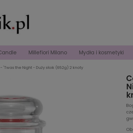
Candle
Millefiori Milano
Mydła i kosmetyki
 'Twas the Night - Duży słoik (652g) 2 knoty
C
N
k
Bo
cz
gw
Ob