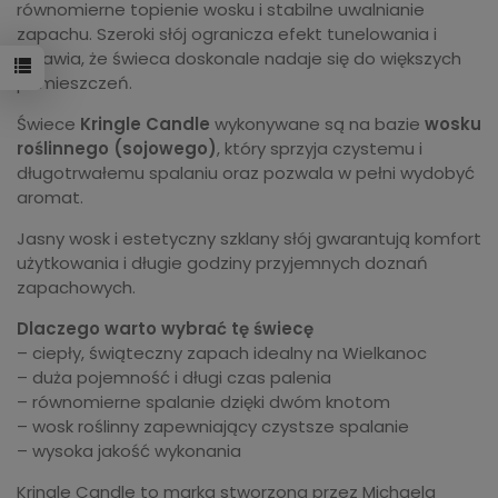
równomierne topienie wosku i stabilne uwalnianie
zapachu. Szeroki słój ogranicza efekt tunelowania i
sprawia, że świeca doskonale nadaje się do większych
pomieszczeń.
Świece
Kringle Candle
wykonywane są na bazie
wosku
roślinnego (sojowego)
, który sprzyja czystemu i
długotrwałemu spalaniu oraz pozwala w pełni wydobyć
aromat.
Jasny wosk i estetyczny szklany słój gwarantują komfort
użytkowania i długie godziny przyjemnych doznań
zapachowych.
Dlaczego warto wybrać tę świecę
– ciepły, świąteczny zapach idealny na Wielkanoc
– duża pojemność i długi czas palenia
– równomierne spalanie dzięki dwóm knotom
– wosk roślinny zapewniający czystsze spalanie
– wysoka jakość wykonania
Kringle Candle to marka stworzona przez Michaela