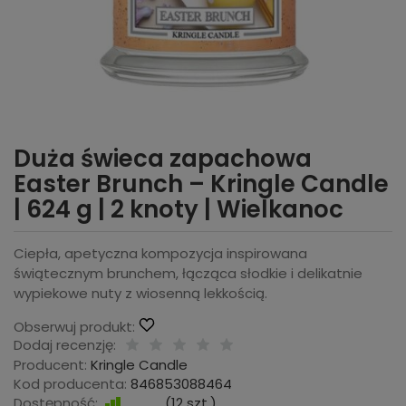
Duża świeca zapachowa
Easter Brunch – Kringle Candle
| 624 g | 2 knoty | Wielkanoc
Ciepła, apetyczna kompozycja inspirowana
świątecznym brunchem, łącząca słodkie i delikatnie
wypiekowe nuty z wiosenną lekkością.
Obserwuj produkt:
Dodaj recenzję:
Producent:
Kringle Candle
Kod producenta:
846853088464
Dostępność:
Jest
(
12
szt.)