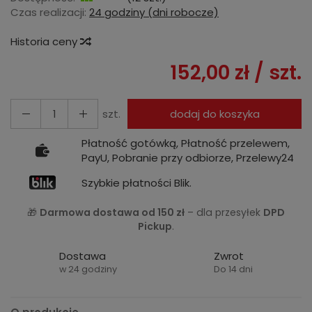
Czas realizacji:
24 godziny (dni robocze)
Historia ceny
152,00 zł
/ szt.
szt.
dodaj do koszyka
Płatność gotówką, Płatność przelewem,
PayU, Pobranie przy odbiorze, Przelewy24
Szybkie płatności Blik.
🎁
Darmowa dostawa od 150 zł
– dla przesyłek
DPD
Pickup
.
Dostawa
Zwrot
w 24 godziny
Do 14 dni