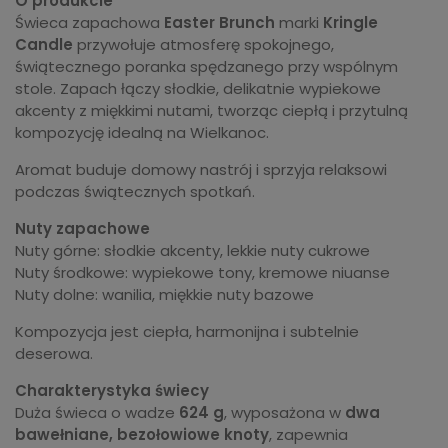
O produkcie
Świeca zapachowa
Easter Brunch
marki
Kringle
Candle
przywołuje atmosferę spokojnego,
świątecznego poranka spędzanego przy wspólnym
stole. Zapach łączy słodkie, delikatnie wypiekowe
akcenty z miękkimi nutami, tworząc ciepłą i przytulną
kompozycję idealną na Wielkanoc.
Aromat buduje domowy nastrój i sprzyja relaksowi
podczas świątecznych spotkań.
Nuty zapachowe
Nuty górne: słodkie akcenty, lekkie nuty cukrowe
Nuty środkowe: wypiekowe tony, kremowe niuanse
Nuty dolne: wanilia, miękkie nuty bazowe
Kompozycja jest ciepła, harmonijna i subtelnie
deserowa.
Charakterystyka świecy
Duża świeca o wadze
624 g
, wyposażona w
dwa
bawełniane, bezołowiowe knoty
, zapewnia