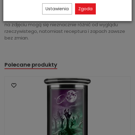
Ustawienia
Zgoda
Zdjęcie poglądowe. Wzór etykiety jak i odcień produktu
na zdjęciu mogą się nieznacznie różnić od wyglądu
rzeczywistego, natomiast receptura i zapach zawsze
bez zmian.
Polecane produkty