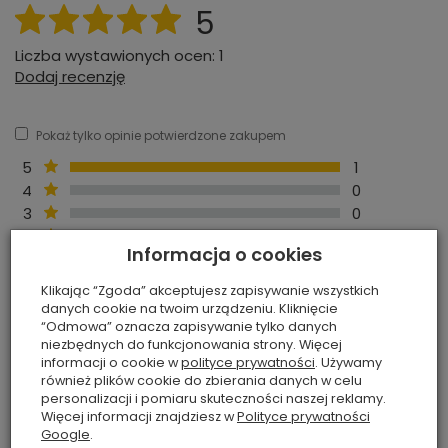
5
Liczba wystawionych ocen: 1
Dodaj recenzję
Pokaż tylko opinie potwierdzone zakupem
5
1
4
0
3
0
2
0
Informacja o cookies
1
0
Kliknij ocenę aby filtrować opinie
Klikając “Zgoda” akceptujesz zapisywanie wszystkich
danych cookie na twoim urządzeniu. Kliknięcie
Hania
Zweryfikowany
“Odmowa” oznacza zapisywanie tylko danych
H
niezbędnych do funkcjonowania strony. Więcej
27-06-2026
informacji o cookie w
polityce prywatności
. Używamy
Piękny wiosenny zapach, nie przytłacza,polecam.
również plików cookie do zbierania danych w celu
Recenzja potwierdzona zamówieniem.
personalizacji i pomiaru skuteczności naszej reklamy.
Więcej informacji znajdziesz w
Polityce prywatności
Google
.