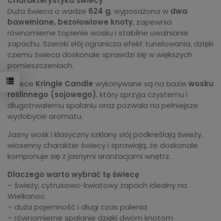
Charakterystyka świecy
Duża świeca o wadze
624 g
, wyposażona w
dwa
bawełniane, bezołowiowe knoty
, zapewnia
równomierne topienie wosku i stabilne uwalnianie
zapachu. Szeroki słój ogranicza efekt tunelowania, dzięki
czemu świeca doskonale sprawdzi się w większych
pomieszczeniach.
Świece
Kringle Candle
wykonywane są na bazie
wosku
roślinnego (sojowego)
, który sprzyja czystemu i
długotrwałemu spalaniu oraz pozwala na pełniejsze
wydobycie aromatu.
Jasny wosk i klasyczny szklany słój podkreślają świeży,
wiosenny charakter świecy i sprawiają, że doskonale
komponuje się z jasnymi aranżacjami wnętrz.
Dlaczego warto wybrać tę świecę
– świeży, cytrusowo-kwiatowy zapach idealny na
Wielkanoc
– duża pojemność i długi czas palenia
– równomierne spalanie dzięki dwóm knotom