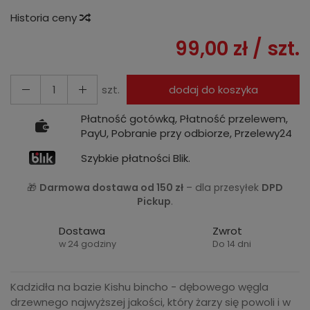
Historia ceny
99,00 zł
/ szt.
szt.
dodaj do koszyka
Płatność gotówką, Płatność przelewem,
PayU, Pobranie przy odbiorze, Przelewy24
Szybkie płatności Blik.
🎁
Darmowa dostawa od 150 zł
– dla przesyłek
DPD
Pickup
.
Dostawa
Zwrot
w 24 godziny
Do 14 dni
Kadzidła na bazie Kishu bincho - dębowego węgla
drzewnego najwyższej jakości, który żarzy się powoli i w