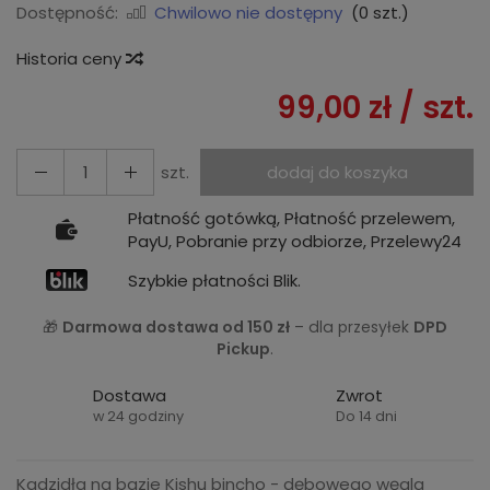
Dostępność:
Chwilowo nie dostępny
(
0
szt.)
Historia ceny
99,00 zł
/ szt.
szt.
dodaj do koszyka
Płatność gotówką, Płatność przelewem,
PayU, Pobranie przy odbiorze, Przelewy24
Szybkie płatności Blik.
🎁
Darmowa dostawa od 150 zł
– dla przesyłek
DPD
Pickup
.
Dostawa
Zwrot
w 24 godziny
Do 14 dni
Kadzidła na bazie Kishu bincho - dębowego węgla