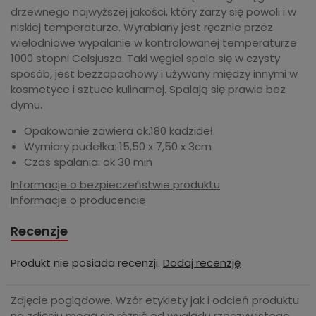
drzewnego najwyższej jakości, który żarzy się powoli i w
niskiej temperaturze. Wyrabiany jest ręcznie przez
wielodniowe wypalanie w kontrolowanej temperaturze
1000 stopni Celsjusza. Taki węgiel spala się w czysty
sposób, jest bezzapachowy i używany między innymi w
kosmetyce i sztuce kulinarnej. Spalają się prawie bez
dymu.
Opakowanie zawiera ok.180 kadzideł.
Wymiary pudełka: 15,50 x 7,50 x 3cm
Czas spalania: ok 30 min
Informacje o bezpieczeństwie produktu
Informacje o producencie
Recenzje
Produkt nie posiada recenzji.
Dodaj recenzję
Zdjęcie poglądowe. Wzór etykiety jak i odcień produktu
na zdjęciu mogą się różnić od wyglądu rzeczywistego,