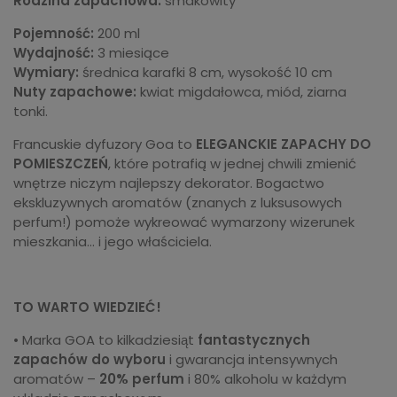
Rodzina zapachowa:
smakowity
Pojemność:
200 ml
Wydajność:
3 miesiące
Wymiary:
średnica karafki 8 cm, wysokość 10 cm
Nuty zapachowe:
kwiat migdałowca, miód, ziarna
tonki.
Francuskie dyfuzory Goa to
ELEGANCKIE ZAPACHY DO
POMIESZCZEŃ
, które potrafią w jednej chwili zmienić
wnętrze niczym najlepszy dekorator. Bogactwo
ekskluzywnych aromatów (znanych z luksusowych
perfum!) pomoże wykreować wymarzony wizerunek
mieszkania... i jego właściciela.
TO WARTO WIEDZIEĆ!
• Marka GOA to kilkadziesiąt
fantastycznych
zapachów do wyboru
i gwarancja intensywnych
aromatów –
20% perfum
i 80% alkoholu w każdym