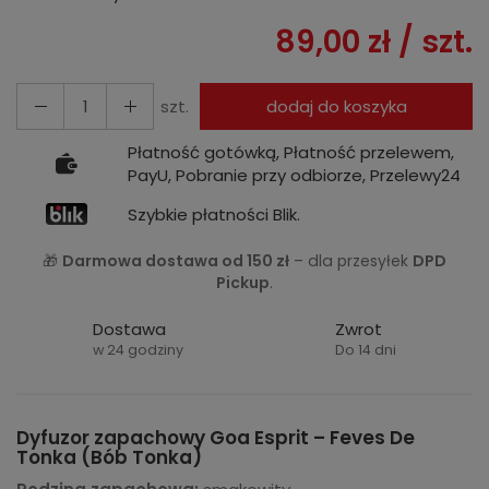
89,00 zł
/ szt.
szt.
dodaj do koszyka
Płatność gotówką, Płatność przelewem,
PayU, Pobranie przy odbiorze, Przelewy24
Szybkie płatności Blik.
🎁
Darmowa dostawa od 150 zł
– dla przesyłek
DPD
Pickup
.
Dostawa
Zwrot
w 24 godziny
Do 14 dni
Dyfuzor zapachowy Goa Esprit – Feves De
Tonka (Bób Tonka)