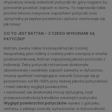
Wystarczy wtedy odwrócić patyczki do góry nogami, by
ponownie powitać zapach w domu. To naprawdę takie
proste! Mocno nasycone zapachem patyczki oraz
optymalny przepływ powietrza i dyfuzor zachowuje się
jak nowy!
CO TO JEST RATTAN – Z CZEGO WYKONANE SĄ
PATYCZKI?
Rattan, zwany także trzcinopalmą lub trzciną
hiszpańską, jest rośliną z rodziny palm rosnącą w strefie
podzwrotnikowej. Rattan najwyższej jakości pochodzi z
Indonezji. Żeby patyczki rattanowe doskonale
absorbowały i uwalniały zapach zawarty w dyfuzorze,
muszą spełniać następujące warunki (szacuje się je
procentowo od 85-100% przy dobrej jakości patyczków):
• mieć idealny wygląd powierzchni,
• cechować się doskonałą mocą dyfuzyjną, czyli
przepuszczalnością kanalików wewnątrz patyczka.
Wygląd powierzchni patyczków
wynika z gatunku
rattanu, z jakiego zostały wytworzone, a różnorodność