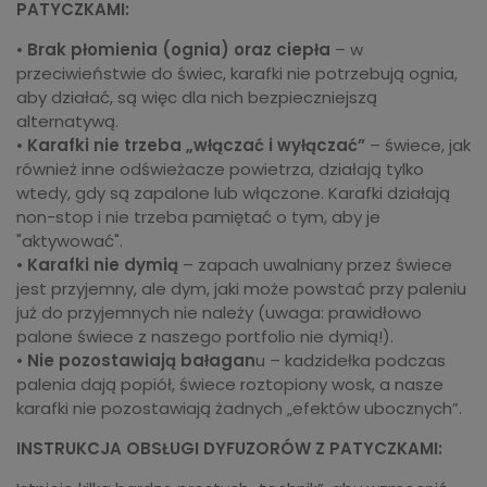
PATYCZKAMI:
•
Brak płomienia (ognia) oraz ciepła
– w
przeciwieństwie do świec, karafki nie potrzebują ognia,
aby działać, są więc dla nich bezpieczniejszą
alternatywą.
•
Karafki nie trzeba „włączać i wyłączać”
– świece, jak
również inne odświeżacze powietrza, działają tylko
wtedy, gdy są zapalone lub włączone. Karafki działają
non-stop i nie trzeba pamiętać o tym, aby je
"aktywować".
•
Karafki nie dymią
– zapach uwalniany przez świece
jest przyjemny, ale dym, jaki może powstać przy paleniu
już do przyjemnych nie należy (uwaga: prawidłowo
palone świece z naszego portfolio nie dymią!).
•
Nie pozostawiają bałagan
u – kadzidełka podczas
palenia dają popiół, świece roztopiony wosk, a nasze
karafki nie pozostawiają żadnych „efektów ubocznych”.
INSTRUKCJA OBSŁUGI DYFUZORÓW Z PATYCZKAMI: