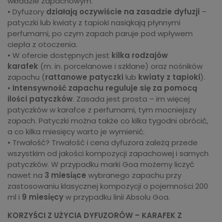
wkładzie zapachowym.
• Dyfuzory
działają oczywiście na zasadzie dyfuzji
–
patyczki lub kwiaty z tapioki nasiąkają płynnymi
perfumami, po czym zapach paruje pod wpływem
ciepła z otoczenia.
• W ofercie dostępnych jest
kilka rodzajów
karafek
(m. in. porcelanowe i szklane) oraz nośników
zapachu (
rattanowe patyczki
lub
kwiaty z tapioki
).
•
Intensywność zapachu
reguluje się za pomocą
ilości patyczków
. Zasada jest prosta – im więcej
patyczków w karafce z perfumami, tym mocniejszy
zapach. Patyczki można także co kilka tygodni obrócić,
a co kilka miesięcy warto je wymienić.
• Trwałość? Trwałość i cena dyfuzora zależą przede
wszystkim od jakości kompozycji zapachowej i samych
patyczków. W przypadku marki Goa możemy liczyć
nawet na
3 miesiące
wybranego zapachu przy
zastosowaniu klasycznej kompozycji o pojemności 200
ml i
9 miesięcy
w przypadku linii Absolu Goa.
KORZYŚCI Z UŻYCIA DYFUZORÓW – KARAFEK Z