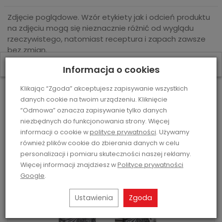
Zdjęcie poglądowe. Wzór etykiety jak i odcień produktu
na zdjęciu mogą się nieznacznie różnić od wyglądu
rzeczywistego, natomiast receptura i zapach zawsze
bez zmian.
W ostatnich 7 dniach produktem interesują się
3
osoby.
Informacja o cookies
Klikając “Zgoda” akceptujesz zapisywanie wszystkich
Polecane produkty
danych cookie na twoim urządzeniu. Kliknięcie
“Odmowa” oznacza zapisywanie tylko danych
niezbędnych do funkcjonowania strony. Więcej
informacji o cookie w
polityce prywatności
. Używamy
również plików cookie do zbierania danych w celu
personalizacji i pomiaru skuteczności naszej reklamy.
Więcej informacji znajdziesz w
Polityce prywatności
Google
.
Ustawienia
Zgoda