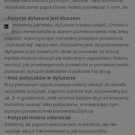
Istnieje kilka bardzo prostych „technik”, aby wzmocnić
doświadczenia zapachowe. Należy pamiętać o tym, że:
•
Pozycja dyfuzora jest kluczem
Nie mówimy, jak blisko dyfuzora trzeba usiąść. Chodzi o
umieszczenie karafki w danym pomieszczeniu tak, żeby
zapach, wykorzystując naturalny przepływ powietrza,
„rozszedł się” się po nim. Oczywiste jest, że postawienie
dyfuzora przy otwartym oknie spowoduje, że krócej
będzie można cieszyć się wybranym zapachem. Należy
wyczuć, jak przebiega ruch powietrza w pomieszczeniu i
postawić dyfuzor dokładnie w połowie tej drogi.
•
Ilość patyczków w dyfuzorze
Przy pierwszym użyciu zawsze należy włożyć do karafki
wszystkie patyczki. Zapach zacznie być wyczuwalny po
ok. 3-4 godzinach. Jeśli aromat będzie zbyt intensywny,
możemy usunąć kilka patyczków, zmniejszając tym
samym powierzchnię parowania/dyfuzji.
•
Patyczki można odwracać
Załóżmy, że zapach jeszcze jest w karafce, ale nie
wydaje się już tak intensywny, jak na początku.