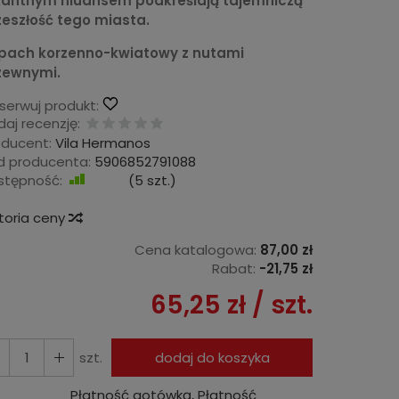
kantnym niuansem podkreślają tajemniczą
zeszłość tego miasta.
pach korzenno-kwiatowy z nutami
zewnymi.
serwuj produkt:
aj recenzję:
oducent:
Vila Hermanos
d producenta:
5906852791088
stępność:
Jest
(
5
szt.)
storia ceny
Cena katalogowa:
87,00 zł
Rabat:
-
21,75 zł
65,25 zł
/ szt.
szt.
dodaj do koszyka
Płatność gotówką, Płatność