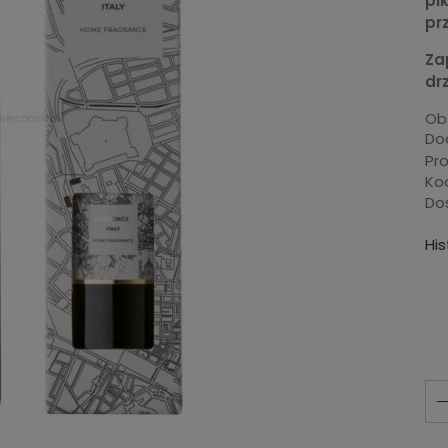
pi
pr
Za
dr
Ob
Dod
Pr
Ko
Do
Hi