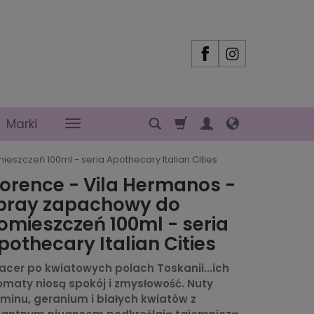
Marki
szczeń 100ml - seria Apothecary Italian Cities
lorence - Vila Hermanos -
pray zapachowy do
omieszczeń 100ml - seria
pothecary Italian Cities
acer po kwiatowych polach Toskanii...ich
omaty niosą spokój i zmysłowość. Nuty
śminu, geranium i białych kwiatów z