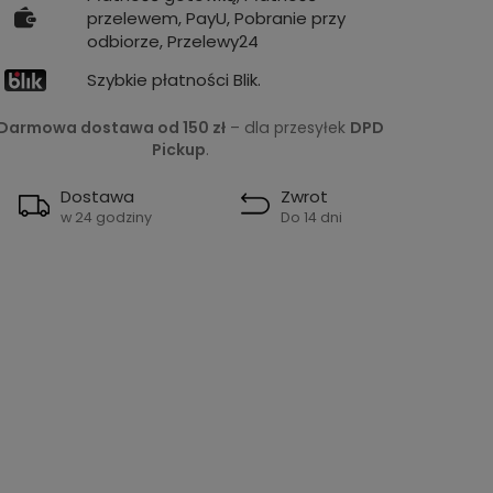
przelewem, PayU, Pobranie przy
odbiorze, Przelewy24
Szybkie płatności Blik.
Darmowa dostawa od 150 zł
– dla przesyłek
DPD
Pickup
.
Dostawa
Zwrot
w 24 godziny
Do 14 dni