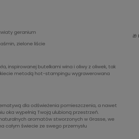
 kwiaty geranium
🎁
śmin, zielone liście
a, inspirowanej butelkami wina i oliwy z oliwek, tak
 etykiecie metodą hot-stampingu wygrawerowana
lternatywą dla odświeżenia pomieszczenia, a nawet
iu oka wypełnią Twoją ulubioną przestrzeń.
i naturalnych aromatów stworzonych w Grasse, we
ie na całym świecie ze swego przemysłu