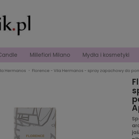
Candle
Millefiori Milano
Mydła i kosmetyki
ila Hermanos
Florence - Vila Hermanos - spray zapachowy do pomie
F
s
p
A
Sp
ar
ja