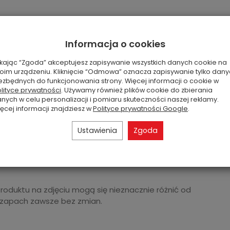
Informacja o cookies
, cedr, drobne ziarna, galwan, geranium, jaśmin, piżmo,
ikając “Zgoda” akceptujesz zapisywanie wszystkich danych cookie na
oim urządzeniu. Kliknięcie “Odmowa” oznacza zapisywanie tylko dan
ezbędnych do funkcjonowania strony. Więcej informacji o cookie w
lityce prywatności
. Używamy również plików cookie do zbierania
nych w celu personalizacji i pomiaru skuteczności naszej reklamy.
ęcej informacji znajdziesz w
Polityce prywatności Google
.
Ustawienia
Zgoda
produktu na zdjęciu mogą się nieznacznie różnić od
 zapach zawsze bez zmian.