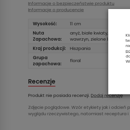
Informacje o bezpieczeństwie produktu
Informacje o producencie
Wysokość:
11 cm
Nuta
anyż, białe kwiaty, bursztyn
Kl
Zapachowa:
wawrzyn, zielone liście
tw
ni
Kraj produkcji:
Hiszpania
po
da
Grupa
floral
Wi
zapachowa:
Recenzje
Produkt nie posiada recenzji.
Dodaj recenzję
Zdjęcie poglądowe. Wzór etykiety jak i odcień 
wyglądu rzeczywistego, natomiast receptura i