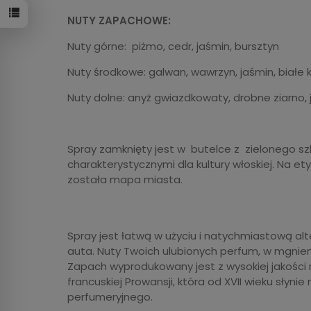
NUTY ZAPACHOWE:
Nuty górne: piżmo, cedr, jaśmin, bursztyn
Nuty środkowe: galwan, wawrzyn, jaśmin, białe
Nuty dolne: anyż gwiazdkowaty, drobne ziarno, ja
Spray zamknięty jest w butelce z zielonego szkł
charakterystycznymi dla kultury włoskiej. Na
została mapa miasta.
Spray jest łatwą w użyciu i natychmiastową a
auta. Nuty Twoich ulubionych perfum, w mgnien
Zapach wyprodukowany jest z wysokiej jakośc
francuskiej Prowansji, która od XVII wieku słyn
perfumeryjnego.