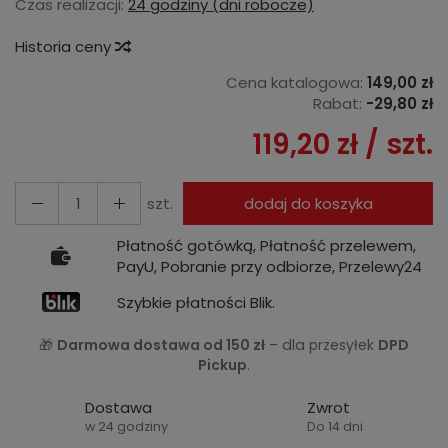
Czas realizacji:
24 godziny (dni robocze)
Historia ceny
Cena katalogowa:
149,00 zł
Rabat:
-
29,80 zł
119,20 zł
/ szt.
szt.
dodaj do koszyka
Płatność gotówką, Płatność przelewem,
PayU, Pobranie przy odbiorze, Przelewy24
Szybkie płatności Blik.
🎁
Darmowa dostawa od 150 zł
– dla przesyłek
DPD
Pickup
.
Dostawa
Zwrot
w 24 godziny
Do 14 dni