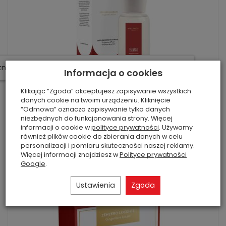
W ostatnich 7 dniach produktem interesują się
4
osoby.
Informacja o cookies
Klikając “Zgoda” akceptujesz zapisywanie wszystkich
Zenzero Lucente - Millefiori Milano...
danych cookie na twoim urządzeniu. Kliknięcie
“Odmowa” oznacza zapisywanie tylko danych
111,20 zł
Rabat: 20 %
niezbędnych do funkcjonowania strony. Więcej
informacji o cookie w
polityce prywatności
. Używamy
również plików cookie do zbierania danych w celu
Do koszyka
personalizacji i pomiaru skuteczności naszej reklamy.
Więcej informacji znajdziesz w
Polityce prywatności
Google
.
Ustawienia
Zgoda