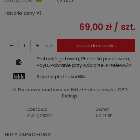
Historia ceny
69,00 zł
/ szt.
szt.
dodaj do koszyka
Płatność gotówką, Płatność przelewem,
PayU, Pobranie przy odbiorze, Przelewy24
Szybkie płatności Blik.
🎁
Darmowa dostawa od 150 zł
– dla przesyłek
DPD
Pickup
.
Dostawa
Zwrot
w 24 godziny
Do 14 dni
NUTY ZAPACHOWE: