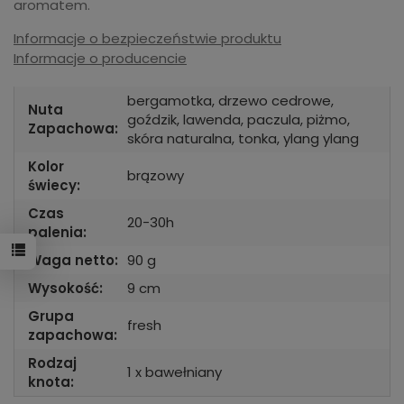
aromatem.
Informacje o bezpieczeństwie produktu
Informacje o producencie
bergamotka, drzewo cedrowe,
Nuta
goździk, lawenda, paczula, piżmo,
Zapachowa:
skóra naturalna, tonka, ylang ylang
Kolor
brązowy
świecy:
Czas
20-30h
palenia:
Waga netto:
90 g
Wysokość:
9 cm
Grupa
fresh
zapachowa:
Rodzaj
1 x bawełniany
knota: