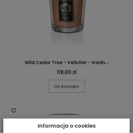
Wild Cedar Tree - Vellutier - średn...
119,00 zł
Do koszyka
W ostatnich 7 dniach produktem interesują się
3
osoby.
Informacja o cookies