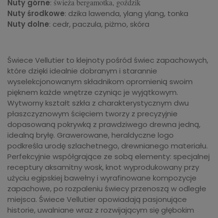
świeża bergamotka, goździk
Nuty górne
:
Nuty środkowe
: dzika lawenda, ylang ylang, tonka
Nuty dolne
: cedr, paczula, piżmo, skóra
Świece Vellutier to klejnoty pośród świec zapachowych,
które dzięki idealnie dobranym i starannie
wyselekcjonowanym składnikom opromienią swoim
pięknem każde wnętrze czyniąc je wyjątkowym.
Wytworny kształt szkła z charakterystycznym dwu
płaszczyznowym ścięciem tworzy z precyzyjnie
dopasowaną pokrywką z prawdziwego drewna jedną,
idealną bryłę. Grawerowane, heraldyczne logo
podkreśla urodę szlachetnego, drewnianego materiału.
Perfekcyjnie współgrające ze sobą elementy: specjalnej
receptury aksamitny wosk, knot wyprodukowany przy
użyciu egipskiej bawełny i wyrafinowane kompozycje
zapachowe, po rozpaleniu świecy przenoszą w odległe
miejsca. Świece Vellutier opowiadają pasjonujące
historie, uwalniane wraz z rozwijającym się głębokim