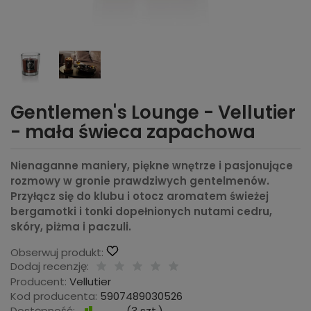
Gentlemen's Lounge - Vellutier
- mała świeca zapachowa
Nienaganne maniery, piękne wnętrze i pasjonujące
rozmowy w gronie prawdziwych gentelmenów.
Przyłącz się do klubu i otocz aromatem świeżej
bergamotki i tonki dopełnionych nutami cedru,
skóry, piżma i paczuli.
Obserwuj produkt:
Dodaj recenzję:
Producent:
Vellutier
Kod producenta:
5907489030526
Dostępność:
Jest
(
3
szt.)