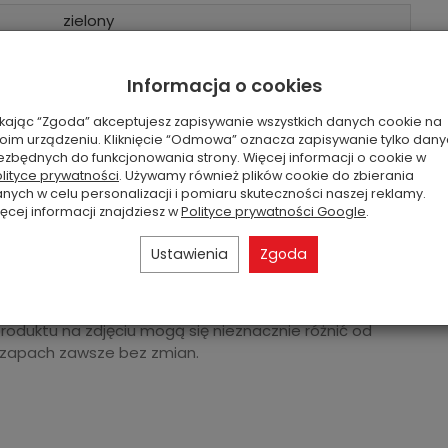
zielony
do 6x12 godzin
Informacja o cookies
64 gram
2,5 cm
ikając “Zgoda” akceptujesz zapisywanie wszystkich danych cookie na
oim urządzeniu. Kliknięcie “Odmowa” oznacza zapisywanie tylko dan
drzewny, owocowy
ezbędnych do funkcjonowania strony. Więcej informacji o cookie w
lityce prywatności
. Używamy również plików cookie do zbierania
USA
nych w celu personalizacji i pomiaru skuteczności naszej reklamy.
ęcej informacji znajdziesz w
Polityce prywatności Google
.
Ustawienia
Zgoda
produktu na zdjęciu mogą się nieznacznie różnić od
 zapach zawsze bez zmian.