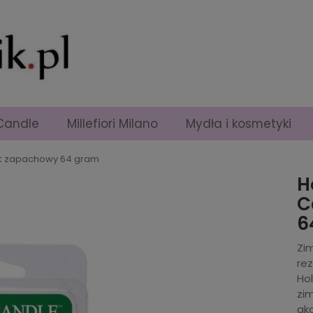
Candle
Millefiori Milano
Mydła i kosmetyki
osk zapachowy 64 gram
H
C
6
Zi
re
Hol
zi
akc