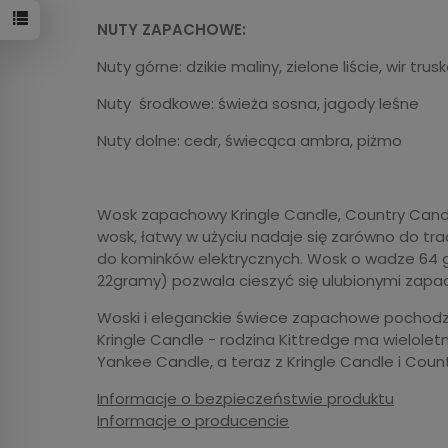
NUTY ZAPACHOWE:
Nuty górne: dzikie maliny, zielone liście, wir tr
Nuty środkowe: świeża sosna, jagody leśne
Nuty dolne: cedr, świecąca ambra, piżmo
Wosk zapachowy Kringle Candle, Country Cand
wosk, łatwy w użyciu nadaje się zarówno do tr
do kominków elektrycznych. Wosk o wadze 64 
22gramy) pozwala cieszyć się ulubionymi zapa
Woski i eleganckie świece zapachowe pochodzą
Kringle Candle - rodzina Kittredge ma wielolet
Yankee Candle, a teraz z Kringle Candle i Coun
Informacje o bezpieczeństwie produktu
Informacje o producencie