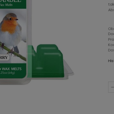
tak
Ab
Ob
Dod
Pr
Ko
Do
Hi