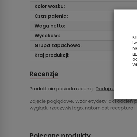
Kolor wosku:
Czas palenia:
Waga netto:
Wysokość:
Kl
tw
Grupa zapachowa:
ni
po
Kraj produkcji:
da
Wi
Recenzje
Produkt nie posiada recenzji.
Dodaj recenzję
Zdjęcie poglądowe. Wzór etykiety jak i odcień 
wyglądu rzeczywistego, natomiast receptura i
Polecane produkty