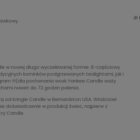
🎁
uskawkowy
le w nowej długo wyczekiwanej formie. 6-częściowy
adycyjnych kominków podgrzewanych tealightami, jak i
gram !!!(dla porównania wosk Yankee Candle waży
chami nawet do 72 godzin palenia.
 od Kringle Candle w Bernardston USA. Właściciel
nie doświadczenie w produkcji świec, najpierw z
try Candle.