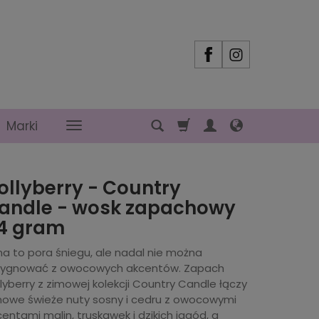
Marki
ollyberry - Country
andle - wosk zapachowy
4 gram
ma to pora śniegu, ale nadal nie można
zygnować z owocowych akcentów. Zapach
lyberry z zimowej kolekcji Country Candle łączy
mowe świeże nuty sosny i cedru z owocowymi
entami malin, truskawek i dzikich jagód, a