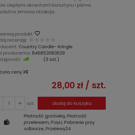
że ciepłymi akcentami bursztynu i piżma.
solutna zimowa atrakcja.
serwuj produkt:
aj recenzję:
oducent:
Country Candle- Kringle
d producenta:
846853083629
stępność:
Jest
(
3
szt.)
storia ceny
28,00 zł
/ szt.
szt.
dodaj do koszyka
Płatność gotówką, Płatność
przelewem, PayU, Pobranie przy
odbiorze, Przelewy24