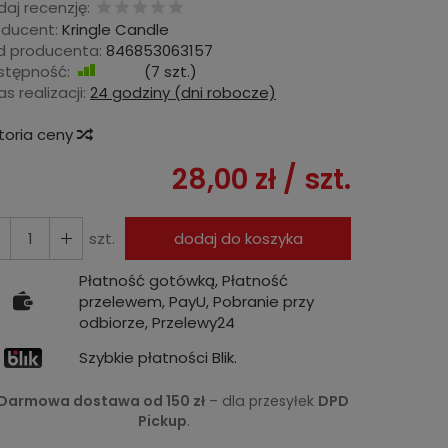
aj recenzję:
oducent:
Kringle Candle
d producenta:
846853063157
stępność:
Jest
(
7
szt.)
s realizacji:
24 godziny (dni robocze)
storia ceny
28,00 zł
/ szt.
szt.
dodaj do koszyka
Płatność gotówką, Płatność
przelewem, PayU, Pobranie przy
odbiorze, Przelewy24
Szybkie płatności Blik.
Darmowa dostawa od 150 zł
– dla przesyłek
DPD
Pickup
.