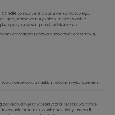
e Candle
to skoncentrowana wersja kultowego,
 łączy kremowe nuty kakao, mleka i wanilii z
ą kompozycję idealną na chłodniejsze dni.
emnym aromatem i pozwala stworzyć komfortową,
mowa i deserowa, z miękkim, słodkim wykończeniem.
g
zapakowany jest w praktyczną, plastikową formę
i dozowanie produktu. Wosk podzielony jest na
6