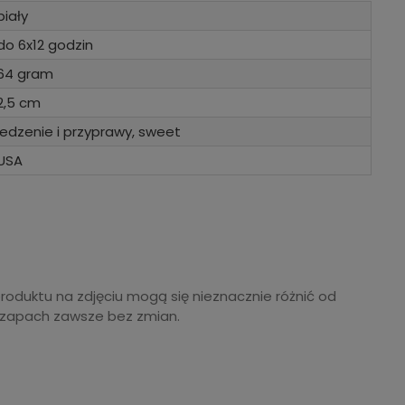
biały
do 6x12 godzin
64 gram
2,5 cm
jedzenie i przyprawy, sweet
USA
produktu na zdjęciu mogą się nieznacznie różnić od
 zapach zawsze bez zmian.