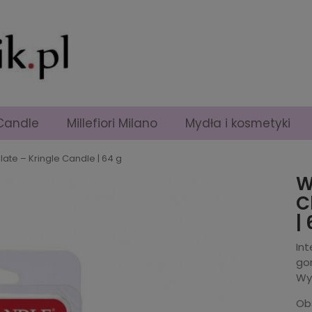
Candle
Millefiori Milano
Mydła i kosmetyki
te – Kringle Candle | 64 g
W
C
|
In
gor
Wy
Ob