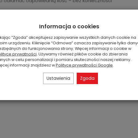
wo odłamać odpowiednią ilość – bez konieczności
e w kominku zapachowym, co pozwala dopasować
nia i własnych preferencji. Całe opakowanie
Informacja o cookies
uższą przyjemność z jednego zapachu.
ikając “Zgoda” akceptujesz zapisywanie wszystkich danych cookie na
e dostępne na rynku często ważą około
20–22 g
, co
oim urządzeniu. Kliknięcie “Odmowa” oznacza zapisywanie tylko dan
ezbędnych do funkcjonowania strony. Więcej informacji o cookie w
ie większą wydajność
i bardzo dobry stosunek ilości
lityce prywatności
. Używamy również plików cookie do zbierania
nych w celu personalizacji i pomiaru skuteczności naszej reklamy.
ęcej informacji znajdziesz w
Polityce prywatności Google
.
Ustawienia
Zgoda
lady