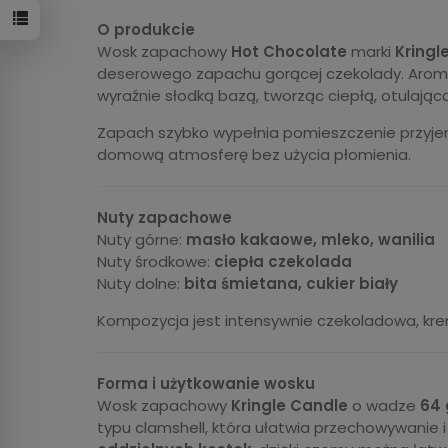
O produkcie
Wosk zapachowy
Hot Chocolate
marki
Kringl
deserowego zapachu gorącej czekolady. Aromat
wyraźnie słodką bazą, tworząc ciepłą, otulając
Zapach szybko wypełnia pomieszczenie przyj
domową atmosferę bez użycia płomienia.
Nuty zapachowe
Nuty górne:
masło kakaowe, mleko, wanilia
Nuty środkowe:
ciepła czekolada
Nuty dolne:
bita śmietana, cukier biały
Kompozycja jest intensywnie czekoladowa, kre
Forma i użytkowanie wosku
Wosk zapachowy
Kringle Candle
o wadze
64 
typu clamshell, która ułatwia przechowywanie 