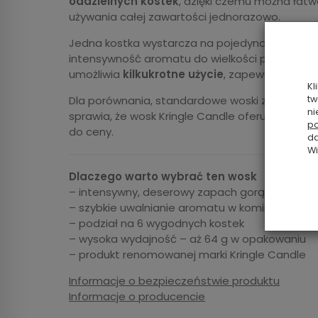
oddzielnych kostek
, dzięki czemu można łat
używania całej zawartości jednorazowo.
Jedna kostka wystarcza na pojedyncze użyci
intensywność aromatu do wielkości pomieszcze
umożliwia
kilkukrotne użycie
, zapewniając dł
Kl
Dla porównania, standardowe woski zapachow
tw
ni
sprawia, że wosk Kringle Candle oferuje
znaczn
po
do ceny.
da
Wi
Dlaczego warto wybrać ten wosk
– intensywny, deserowy zapach gorącej czeko
– szybkie uwalnianie aromatu w kominku
– podział na 6 wygodnych kostek
– wysoka wydajność – aż 64 g w opakowaniu
– produkt renomowanej marki Kringle Candle
Informacje o bezpieczeństwie produktu
Informacje o producencie