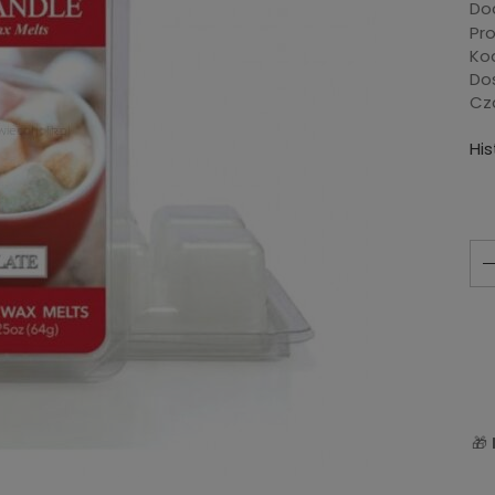
Dod
Pr
Ko
Do
Cza
Hi
🎁