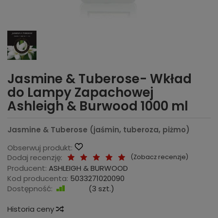
Jasmine & Tuberose- Wkład
do Lampy Zapachowej
Ashleigh & Burwood 1000 ml
Jasmine & Tuberose (jaśmin, tuberoza, piżmo)
Obserwuj produkt:
Dodaj recenzję:
(
Zobacz recenzje
)
Producent:
ASHLEIGH & BURWOOD
Kod producenta:
5033271020090
Dostępność:
Jest
(
3
szt.)
Historia ceny