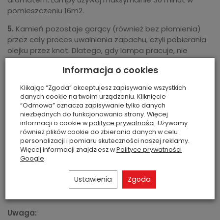
pomieszczeniu 16m2.
5.
Kamień pozostaje gorący (również bez płomienia)
przez cały proces uwalniania zapachu, czyli pobierania
olejku przez knot. Dlatego, gdy lampa pracuje, nie
przestawiaj jej ani nie dotykaj kamienia. Zabezpiecz go
Informacja o cookies
przykrywając ozdobną nakładką.
Klikając “Zgoda” akceptujesz zapisywanie wszystkich
6.
Aby zatrzymać proces wydzielania zapachu, zdejmij
danych cookie na twoim urządzeniu. Kliknięcie
ozdobną nakładkę (uwaga: może być gorąca!) i przykryj
“Odmowa” oznacza zapisywanie tylko danych
kamień gasidłem (zabezpiecza on także olejek przed
niezbędnych do funkcjonowania strony. Więcej
wyparowaniem, gdy lampa nie jest używana). Nie
informacji o cookie w
polityce prywatności
. Używamy
również plików cookie do zbierania danych w celu
przestawiaj lampy przez następne 30 minut, nim nie
personalizacji i pomiaru skuteczności naszej reklamy.
ostygnie.
Więcej informacji znajdziesz w
Polityce prywatności
Google
.
7.
Dbaj o to, by wybrany olejek zapachowy nie wypalał
się do końca, ponieważ może to skrócić żywotność
Ustawienia
Zgoda
knota. Jeśli zaś planujesz przez dłuższy czas nie
korzystać z lampy, przelej olejek z powrotem do butelki.
Uwaga: