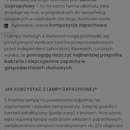
izopropylowy
– to ta sama forma alkoholu, jaka
znajduje się m.in. w preparatach do dezynfekcji
używanych w szpitalach. Do tego dochodzi woda
destylowana i sama
kompozycja zapachowa
.
• Lampy Ashleigh & Burwood mogą pochwalić się
pozytywnymi wynikami testów przeprowadzonych
przez Independent Laboratory Research, z których
wynika, że
pomagają niszczyć najbardziej pospolite
bakterie i nieprzyjemne zapachy w
gospodarstwach domowych.
JAK KORZYSTAĆ Z LAMPY ZAPACHOWEJ?
1.
Postaw lampę na powierzchni odpornej na
zaplamienie i wysokie temperatury. Zdejmij gasidło i
kamień katalityczny (połączony) z knotem. Przy użyciu
lejka wypełnij lampę wybranym wkładem zapachowym
dedykowanym lampom katalitycznym do 2/3 objętości