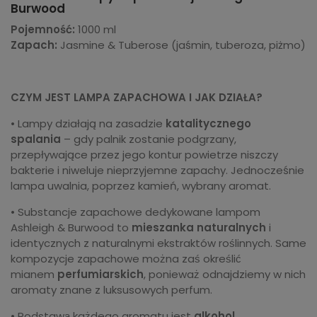
Burwood
Pojemność:
1000 ml
Zapach:
Jasmine & Tuberose (jaśmin, tuberoza, piżmo)
CZYM JEST LAMPA ZAPACHOWA I JAK DZIAŁA?
• Lampy działają na zasadzie
katalitycznego
spalania
– gdy palnik zostanie podgrzany,
przepływające przez jego kontur powietrze niszczy
bakterie i niweluje nieprzyjemne zapachy. Jednocześnie
lampa uwalnia, poprzez kamień, wybrany aromat.
• Substancje zapachowe dedykowane lampom
Ashleigh & Burwood to
mieszanka naturalnych
i
identycznych z naturalnymi ekstraktów roślinnych. Same
kompozycje zapachowe można zaś określić
mianem
perfumiarskich
, ponieważ odnajdziemy w nich
aromaty znane z luksusowych perfum.
• Podstawą każdego aromatu jest
alkohol