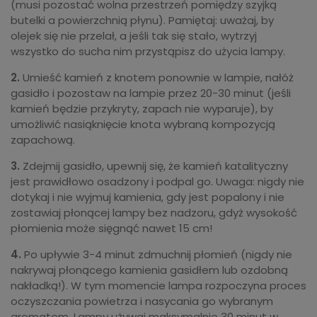
(musi pozostać wolna przestrzeń pomiędzy szyjką
butelki a powierzchnią płynu). Pamiętaj: uważaj, by
olejek się nie przelał, a jeśli tak się stało, wytrzyj
wszystko do sucha nim przystąpisz do użycia lampy.
2.
Umieść kamień z knotem ponownie w lampie, nałóż
gasidło i pozostaw na lampie przez 20-30 minut (jeśli
kamień będzie przykryty, zapach nie wyparuje), by
umożliwić nasiąknięcie knota wybraną kompozycją
zapachową.
3.
Zdejmij gasidło, upewnij się, że kamień katalityczny
jest prawidłowo osadzony i podpal go. Uwaga: nigdy nie
dotykaj i nie wyjmuj kamienia, gdy jest popalony i nie
zostawiaj płonącej lampy bez nadzoru, gdyż wysokość
płomienia może sięgnąć nawet 15 cm!
4.
Po upływie 3-4 minut zdmuchnij płomień (nigdy nie
nakrywaj płonącego kamienia gasidłem lub ozdobną
nakładką!). W tym momencie lampa rozpoczyna proces
oczyszczania powietrza i nasycania go wybranym
aromatem. Lampy używaj maksymalnie 30 minut w