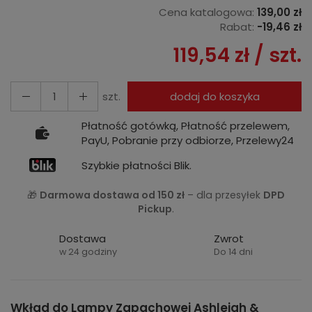
Cena katalogowa:
139,00 zł
Rabat:
-
19,46 zł
119,54 zł
/ szt.
szt.
dodaj do koszyka
Płatność gotówką, Płatność przelewem,
PayU, Pobranie przy odbiorze, Przelewy24
Szybkie płatności Blik.
🎁
Darmowa dostawa od 150 zł
– dla przesyłek
DPD
Pickup
.
Dostawa
Zwrot
w 24 godziny
Do 14 dni
Wkład do Lampy Zapachowej Ashleigh &