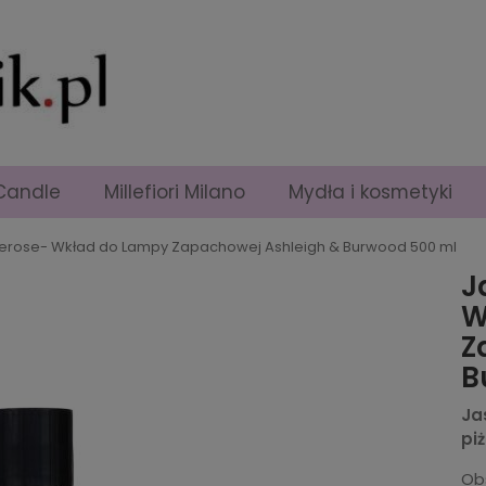
Candle
Millefiori Milano
Mydła i kosmetyki
erose- Wkład do Lampy Zapachowej Ashleigh & Burwood 500 ml
J
W
Z
B
Ja
pi
Ob