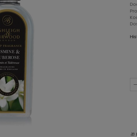
Dod
Pr
Ko
Do
Hi
🎁