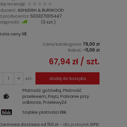
aj recenzję:
oducent:
ASHLEIGH & BURWOOD
d producenta:
5033271015447
stępność:
Jest
(
3
szt.)
storia ceny
Cena katalogowa:
79,00 zł
Rabat:
-
11,06 zł
67,94 zł
/ szt.
szt.
dodaj do koszyka
Płatność gotówką, Płatność
przelewem, PayU, Pobranie przy
odbiorze, Przelewy24
Szybkie płatności Blik.
Darmowa dostawa od 150 zł
– dla przesyłek
DPD