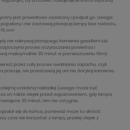
e wyparuje), by umożliwić nasiąknięcie knota wybraną
alityczny jest prawidłowo osadzony i podpal go. Uwaga:
t popalony i nie zostawiaj płonącej lampy bez nadzoru,
 15 cm!
gdy nie nakrywaj płonącego kamienia gasidłem lub
rozpoczyna proces oczyszczania powietrza i
waj maksymalnie 30 minut w pomieszczeniu 16m2.
enia) przez cały proces uwalniania zapachu, czyli
 pracuje, nie przestawiaj jej ani nie dotykaj kamienia.
.
dejmij ozdobną nakładkę (uwaga: może być
ecza on także olejek przed wyparowaniem, gdy lampa
 następne 30 minut, nim nie ostygnie.
alał się do końca, ponieważ może to skrócić
ższy czas nie korzystać z lampy, przelej olejek z