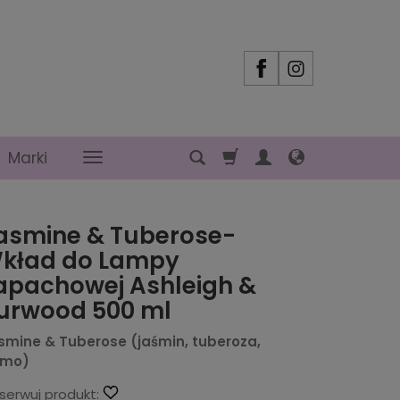
Marki
asmine & Tuberose-
kład do Lampy
apachowej Ashleigh &
urwood 500 ml
smine & Tuberose (jaśmin, tuberoza,
żmo)
serwuj produkt: