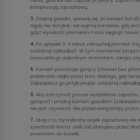
minut (jeśli kamień będzie przykryty, zapach ni
kompozycją zapachową.
3.
Zdejmij gasidło, upewnij się, że kamień kat
nigdy nie dotykaj i nie wyjmuj kamienia, gdy jes
gdyż wysokość płomienia może sięgnąć nawet
4.
Po upływie 3-4 minut zdmuchnij płomień (ni
ozdobną nakładką!). W tym momencie lampa 
nasycania go wybranym aromatem. Lampy uży
5.
Kamień pozostaje gorący (również bez płomi
pobierania olejku przez knot. Dlatego, gdy lampa
Zabezpiecz go przykrywając ozdobną nakładką
6.
Aby zatrzymać proces wydzielania zapachu, z
gorąca!) i przykryj kamień gasidłem (zabezpi
nie jest używana). Nie przestawiaj lampy przez
7.
Dbaj o to, by wybrany olejek zapachowy nie wyp
żywotność knota. Jeśli zaś planujesz przez dłu
powrotem do butelki.