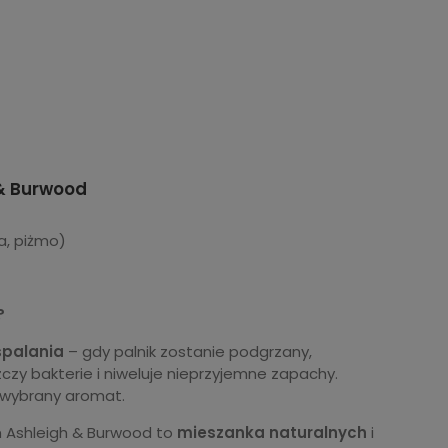
& Burwood
a, piżmo)
?
spalania
– gdy palnik zostanie podgrzany,
czy bakterie i niweluje nieprzyjemne zapachy.
 wybrany aromat.
Ashleigh & Burwood to
mieszanka naturalnych
i