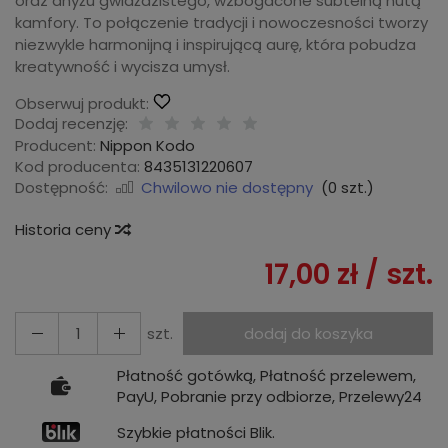
oraz anyżu gwiaździstego, wzbogacone subtelną nutą
kamfory. To połączenie tradycji i nowoczesności tworzy
niezwykle harmonijną i inspirującą aurę, która pobudza
kreatywność i wycisza umysł.
Obserwuj produkt:
Dodaj recenzję:
Producent:
Nippon Kodo
Kod producenta:
8435131220607
Dostępność:
Chwilowo nie dostępny
(
0
szt.)
Historia ceny
17,00 zł
/ szt.
szt.
dodaj do koszyka
Płatność gotówką, Płatność przelewem,
PayU, Pobranie przy odbiorze, Przelewy24
Szybkie płatności Blik.