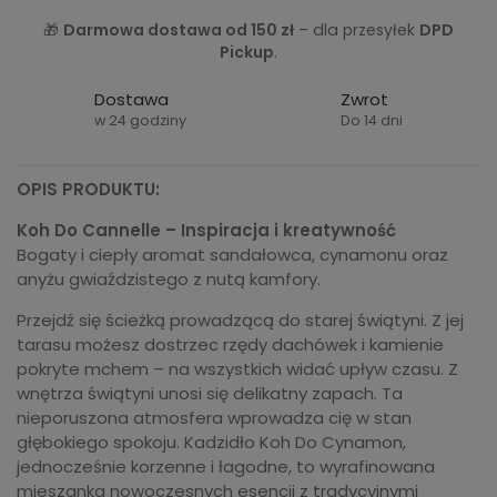
🎁
Darmowa dostawa od 150 zł
– dla przesyłek
DPD
Pickup
.
Dostawa
Zwrot
w 24 godziny
Do 14 dni
OPIS PRODUKTU:
Koh Do Cannelle – Inspiracja i kreatywność
Bogaty i ciepły aromat sandałowca, cynamonu oraz
anyżu gwiaździstego z nutą kamfory.
Przejdź się ścieżką prowadzącą do starej świątyni. Z jej
tarasu możesz dostrzec rzędy dachówek i kamienie
pokryte mchem – na wszystkich widać upływ czasu. Z
wnętrza świątyni unosi się delikatny zapach. Ta
nieporuszona atmosfera wprowadza cię w stan
głębokiego spokoju. Kadzidło Koh Do Cynamon,
jednocześnie korzenne i łagodne, to wyrafinowana
mieszanka nowoczesnych esencji z tradycyjnymi