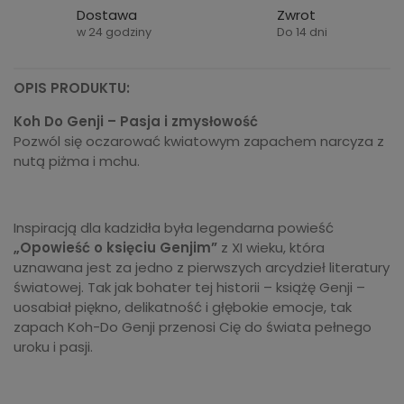
Dostawa
Zwrot
w 24 godziny
Do 14 dni
OPIS PRODUKTU:
Koh Do Genji – Pasja i zmysłowość
Pozwól się oczarować kwiatowym zapachem narcyza z
nutą piżma i mchu.
Inspiracją dla kadzidła była legendarna powieść
„Opowieść o księciu Genjim”
z XI wieku, która
uznawana jest za jedno z pierwszych arcydzieł literatury
światowej. Tak jak bohater tej historii – książę Genji –
uosabiał piękno, delikatność i głębokie emocje, tak
zapach Koh-Do Genji przenosi Cię do świata pełnego
uroku i pasji.