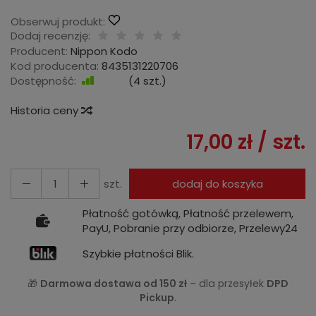
Obserwuj produkt:
Dodaj recenzję:
Producent:
Nippon Kodo
Kod producenta:
8435131220706
Dostępność:
Jest
(
4
szt.)
Historia ceny
17,00 zł
/ szt.
szt.
dodaj do koszyka
Płatność gotówką, Płatność przelewem,
PayU, Pobranie przy odbiorze, Przelewy24
Szybkie płatności Blik.
🎁
Darmowa dostawa od 150 zł
– dla przesyłek
DPD
Pickup
.