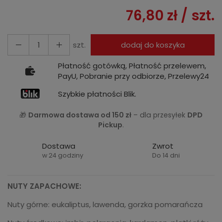
76,80 zł
/ szt.
szt.
dodaj do koszyka
Płatność gotówką, Płatność przelewem,
PayU, Pobranie przy odbiorze, Przelewy24
Szybkie płatności Blik.
🎁
Darmowa dostawa od 150 zł
– dla przesyłek
DPD
Pickup
.
Dostawa
Zwrot
w 24 godziny
Do 14 dni
NUTY ZAPACHOWE:
Nuty górne: eukaliptus, lawenda, gorzka pomarańcza