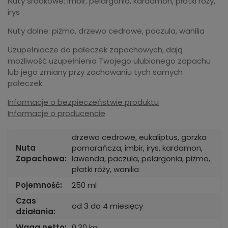
Nuty środkowe: imbir, pelargonia, kardamon, płatki róży,
irys
Nuty dolne: piżmo, drzewo cedrowe, paczula, wanilia
Uzupełniacze do pałeczek zapachowych, dają
możliwość uzupełnienia Twojego ulubionego zapachu
lub jego zmiany przy zachowaniu tych samych
pałeczek.
Informacje o bezpieczeństwie produktu
Informacje o producencie
drzewo cedrowe, eukaliptus, gorzka
Nuta
pomarańcza, imbir, irys, kardamon,
Zapachowa:
lawenda, paczula, pelargonia, piżmo,
płatki róży, wanilia
Pojemność:
250 ml
Czas
od 3 do 4 miesięcy
działania:
Waga netto:
0,30 kg