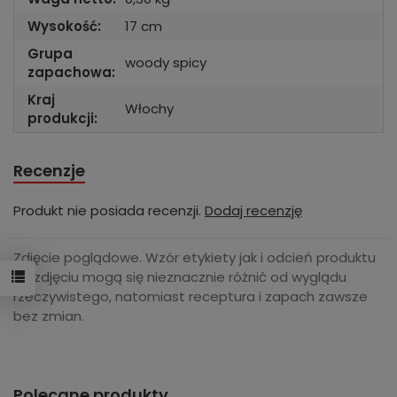
Wysokość:
17 cm
Grupa
woody spicy
zapachowa:
Kraj
Włochy
produkcji:
Recenzje
Produkt nie posiada recenzji.
Dodaj recenzję
Zdjęcie poglądowe. Wzór etykiety jak i odcień produktu
na zdjęciu mogą się nieznacznie różnić od wyglądu
rzeczywistego, natomiast receptura i zapach zawsze
bez zmian.
Polecane produkty