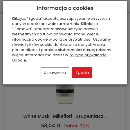
Do koszyka
W ostatnich 7 dniach produktem interesuje się
7
osób.
Informacja o cookies
Klikając “Zgoda” akceptujesz zapisywanie wszystkich
danych cookie na twoim urządzeniu. Kliknięcie
“Odmowa” oznacza zapisywanie tylko danych
niezbędnych do funkcjonowania strony. Więcej
informacji o cookie w
polityce prywatności
. Używamy
również plików cookie do zbierania danych w celu
personalizacji i pomiaru skuteczności naszej reklamy.
Więcej informacji znajdziesz w
Polityce prywatności
Google
.
Ustawienia
Zgoda
White Musk- Millefiori- Uzupełniacz...
53,04 zł
Rabat: 32 %