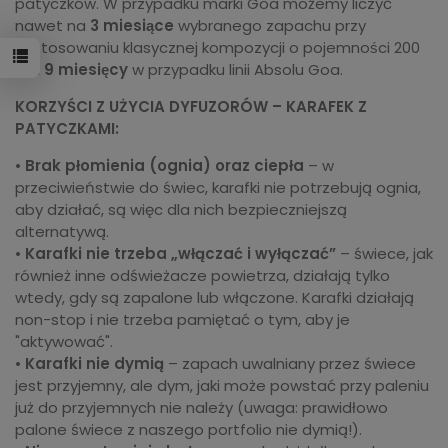
patyczków. W przypadku marki Goa możemy liczyć
nawet na
3 miesiące
wybranego zapachu przy
zastosowaniu klasycznej kompozycji o pojemności 200
ml i
9 miesięcy
w przypadku linii Absolu Goa.
KORZYŚCI Z UŻYCIA DYFUZORÓW – KARAFEK Z
PATYCZKAMI:
•
Brak płomienia (ognia) oraz ciepła
– w
przeciwieństwie do świec, karafki nie potrzebują ognia,
aby działać, są więc dla nich bezpieczniejszą
alternatywą.
•
Karafki nie trzeba „włączać i wyłączać”
– świece, jak
również inne odświeżacze powietrza, działają tylko
wtedy, gdy są zapalone lub włączone. Karafki działają
non-stop i nie trzeba pamiętać o tym, aby je
"aktywować".
•
Karafki nie dymią
– zapach uwalniany przez świece
jest przyjemny, ale dym, jaki może powstać przy paleniu
już do przyjemnych nie należy (uwaga: prawidłowo
palone świece z naszego portfolio nie dymią!).