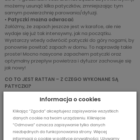
możemy usunąć kilka patyczków, zmniejszając tym
samym powierzchnię parowania/dyfuzji.
•
Patyczki można odwracać
Załóżmy, że zapach jeszcze jest w karafce, ale nie
wydaje się już tak intensywny, jak na początku.
Wystarczy wtedy odwrócić patyczki do góry nogami, by
ponownie powitać zapach w domu. To naprawdę takie
proste! Mocno nasycone zapachem patyczki oraz
optymalny przepływ powietrza i dyfuzor zachowuje się
jak nowy!
CO TO JEST RATTAN – Z CZEGO WYKONANE SĄ
PATYCZKI?
Rattan, zwany także trzcinopalmą lub trzciną
Informacja o cookies
hiszpańską, jest rośliną z rodziny palm rosnącą w strefie
podzwrotnikowej. Rattan najwyższej jakości pochodzi z
Klikając “Zgoda” akceptujesz zapisywanie wszystkich
Indonezji. Żeby patyczki rattanowe doskonale
danych cookie na twoim urządzeniu. Kliknięcie
absorbowały i uwalniały zapach zawarty w dyfuzorze,
“Odmowa” oznacza zapisywanie tylko danych
muszą spełniać następujące warunki (szacuje się je
niezbędnych do funkcjonowania strony. Więcej
procentowo od 85-100% przy dobrej jakości patyczków):
informacji o cookie w
polityce prywatności
. Używamy