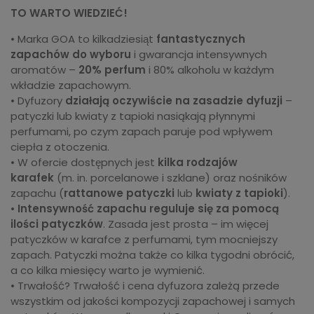
TO WARTO WIEDZIEĆ!
• Marka GOA to kilkadziesiąt
fantastycznych
zapachów do wyboru
i gwarancja intensywnych
aromatów –
20% perfum
i 80% alkoholu w każdym
wkładzie zapachowym.
• Dyfuzory
działają oczywiście na zasadzie dyfuzji
–
patyczki lub kwiaty z tapioki nasiąkają płynnymi
perfumami, po czym zapach paruje pod wpływem
ciepła z otoczenia.
• W ofercie dostępnych jest
kilka rodzajów
karafek
(m. in. porcelanowe i szklane) oraz nośników
zapachu (
rattanowe patyczki
lub
kwiaty z tapioki
).
•
Intensywność zapachu
reguluje się za pomocą
ilości patyczków
. Zasada jest prosta – im więcej
patyczków w karafce z perfumami, tym mocniejszy
zapach. Patyczki można także co kilka tygodni obrócić,
a co kilka miesięcy warto je wymienić.
• Trwałość? Trwałość i cena dyfuzora zależą przede
wszystkim od jakości kompozycji zapachowej i samych