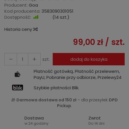
Producent:
Goa
Kod producenta:
3583090301051
Dostępność:
Jest
(
14
szt.)
Historia ceny
99,00 zł
/ szt.
szt.
dodaj do koszyka
Płatność gotówką, Płatność przelewem,
PayU, Pobranie przy odbiorze, Przelewy24
Szybkie płatności Blik.
🎁
Darmowa dostawa od 150 zł
– dla przesyłek
DPD
Pickup
.
Dostawa
Zwrot
w 24 godziny
Do 14 dni