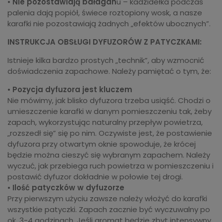
•
Nie pozostawiają bałagan
u – kadzidełka podczas
palenia dają popiół, świece roztopiony wosk, a nasze
karafki nie pozostawiają żadnych „efektów ubocznych”.
INSTRUKCJA OBSŁUGI DYFUZORÓW Z PATYCZKAMI:
Istnieje kilka bardzo prostych „technik”, aby wzmocnić
doświadczenia zapachowe. Należy pamiętać o tym, że:
•
Pozycja dyfuzora jest kluczem
Nie mówimy, jak blisko dyfuzora trzeba usiąść. Chodzi o
umieszczenie karafki w danym pomieszczeniu tak, żeby
zapach, wykorzystując naturalny przepływ powietrza,
„rozszedł się” się po nim. Oczywiste jest, że postawienie
dyfuzora przy otwartym oknie spowoduje, że krócej
będzie można cieszyć się wybranym zapachem. Należy
wyczuć, jak przebiega ruch powietrza w pomieszczeniu i
postawić dyfuzor dokładnie w połowie tej drogi.
•
Ilość patyczków w dyfuzorze
Przy pierwszym użyciu zawsze należy włożyć do karafki
wszystkie patyczki. Zapach zacznie być wyczuwalny po
ok. 3-4 godzinach. Jeśli aromat będzie zbyt intensywny,