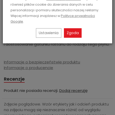
• mieć idealny wygląd powierzchni,
również plików cookie do zbierania danych w celu
• cechować się doskonałą mocą dyfuzyjną, czyli
personalizacji i pomiaru skuteczności naszej reklamy.
przepuszczalnością kanalików wewnątrz patyczka.
Więcej informacji znajdziesz w
Polityce prywatności
Wygląd powierzchni patyczków
wynika z gatunku
Google
.
rattanu, z jakiego zostały wytworzone, a różnorodność
Ustawienia
Zgoda
gatunków wiąże się z różnymi kosztami. Kolejny ważny
aspekt to rodzaj płynu, jaki patyczki mają przepuszczać
i dostosowanie gatunku rattanu do rodzaju tego płynu.
Informacje o bezpieczeństwie produktu
Informacje o producencie
Recenzje
Produkt nie posiada recenzji.
Dodaj recenzję
Zdjęcie poglądowe. Wzór etykiety jak i odcień produktu
na zdjęciu mogą się nieznacznie różnić od wyglądu