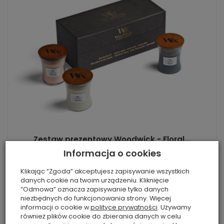
Zestaw prezentowy Woodwick - Floral...
Informacja o cookies
179,20 zł
Rabat: 20 %
Klikając “Zgoda” akceptujesz zapisywanie wszystkich
Do koszyka
danych cookie na twoim urządzeniu. Kliknięcie
“Odmowa” oznacza zapisywanie tylko danych
niezbędnych do funkcjonowania strony. Więcej
informacji o cookie w
polityce prywatności
. Używamy
również plików cookie do zbierania danych w celu