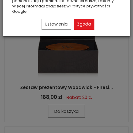
personalizacji i pomiaru skuteczności naszej reklamy.
Więcej informacji znajdziesz w
Polityce prywatności
Google
.
Ustawienia
Zgoda
Zestaw prezentowy Woodwick - Firesi...
188,00 zł
Rabat: 20 %
Do koszyka