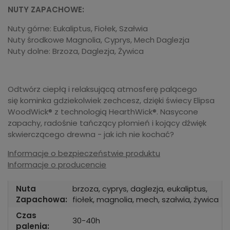
NUTY ZAPACHOWE:
Nuty górne: Eukaliptus, Fiołek, Szałwia
Nuty środkowe Magnolia, Cyprys, Mech Daglezja
Nuty dolne: Brzoza, Daglezja, Żywica
Odtwórz ciepłą i relaksującą atmosferę palącego
się kominka gdziekolwiek zechcesz, dzięki świecy Elipsa
WoodWick® z technologią HearthWick®. Nasycone
zapachy, radośnie tańczący płomień i kojący dźwięk
skwierczącego drewna - jak ich nie kochać?
Informacje o bezpieczeństwie produktu
Informacje o producencie
Nuta
brzoza, cyprys, daglezja, eukaliptus,
Zapachowa:
fiołek, magnolia, mech, szałwia, żywica
Czas
30-40h
palenia: