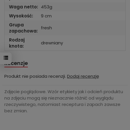
Waga netto:
453g
Wysokość:
9 cm
Grupa
fresh
zapachowa:
Rodzaj
drewniany
knota:
Recenzje
Produkt nie posiada recenzji.
Dodaj recenzję
Zdjęcie poglądowe. Wzór etykiety jak i odcień produktu
na zdjęciu mogą się nieznacznie różnić od wyglądu
rzeczywistego, natomiast receptura i zapach zawsze
bez zmian.