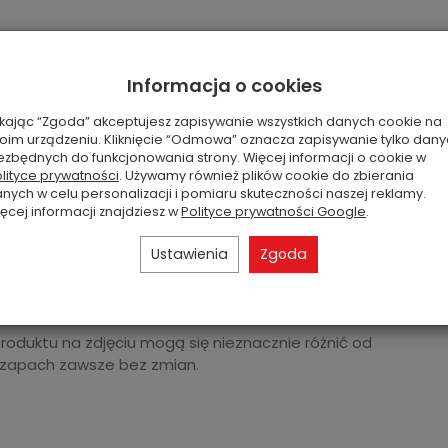
jabłko, magnolia, paczula, piżmo, płatki fiołka, róża
Informacja o cookies
ikając “Zgoda” akceptujesz zapisywanie wszystkich danych cookie na
oim urządzeniu. Kliknięcie “Odmowa” oznacza zapisywanie tylko dan
ezbędnych do funkcjonowania strony. Więcej informacji o cookie w
lityce prywatności
. Używamy również plików cookie do zbierania
nych w celu personalizacji i pomiaru skuteczności naszej reklamy.
ęcej informacji znajdziesz w
Polityce prywatności Google
.
Ustawienia
Zgoda
produktu na zdjęciu mogą się nieznacznie różnić od
 zapach zawsze bez zmian.