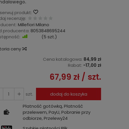
ndałowego.
serwuj produkt:
aj recenzję:
oducent:
Millefiori Milano
d producenta:
8053848695244
stępność:
Jest
(
5
szt.)
storia ceny
Cena katalogowa:
84,99 zł
Rabat:
-
17,00 zł
67,99 zł
/ szt.
szt.
dodaj do koszyka
Płatność gotówką, Płatność
przelewem, PayU, Pobranie przy
odbiorze, Przelewy24
Szybkie płatności Blik.