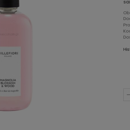
sa
Ob
Dod
Pr
Ko
Do
Hi