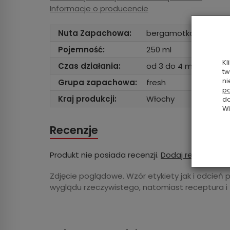
Informacje o producencie
Nuta Zapachowa:
bergamotka, bursztyn, 
Pojemność:
250 ml
Kl
Czas działania:
od 3 do 4 miesięcy
tw
ni
Grupa zapachowa:
fresh
po
Kraj produkcji:
Włochy
da
Wi
Recenzje
Produkt nie posiada recenzji.
Dodaj recenzję
Zdjęcie poglądowe. Wzór etykiety jak i odcień 
wyglądu rzeczywistego, natomiast receptura i