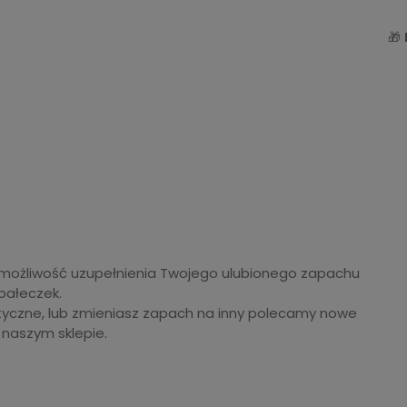
🎁
możliwość uzupełnienia Twojego ulubionego zapachu
pałeczek.
tetyczne, lub zmieniasz zapach na inny polecamy nowe
w naszym sklepie.