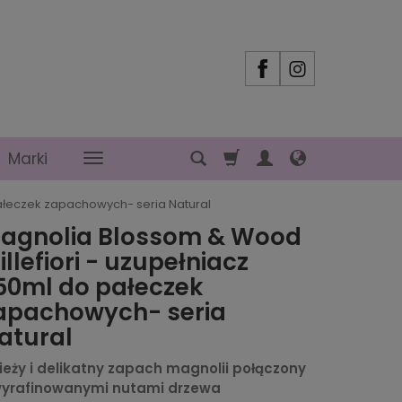
Marki
pałeczek zapachowych- seria Natural
agnolia Blossom & Wood
illefiori - uzupełniacz
50ml do pałeczek
apachowych- seria
atural
ieży i delikatny zapach magnolii połączony
wyrafinowanymi nutami drzewa