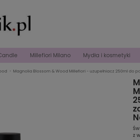
Candle
Millefiori Milano
Mydła i kosmetyki
Wood
Magnolia Blossom & Wood Millefiori - uzupełniacz 250ml do 
M
M
2
z
N
Św
z 