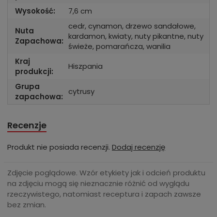
Wysokość:
7,6 cm
cedr, cynamon, drzewo sandałowe,
Nuta
kardamon, kwiaty, nuty pikantne, nuty
Zapachowa:
świeże, pomarańcza, wanilia
Kraj
Hiszpania
produkcji:
Grupa
cytrusy
zapachowa:
Recenzje
Produkt nie posiada recenzji.
Dodaj recenzję
Zdjęcie poglądowe. Wzór etykiety jak i odcień produktu
na zdjęciu mogą się nieznacznie różnić od wyglądu
rzeczywistego, natomiast receptura i zapach zawsze
bez zmian.