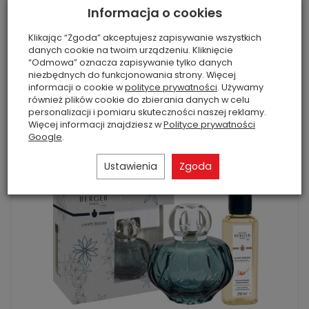
Informacja o cookies
Zestaw prezentowy - Maison Berger -...
195,00 zł
Klikając “Zgoda” akceptujesz zapisywanie wszystkich
danych cookie na twoim urządzeniu. Kliknięcie
“Odmowa” oznacza zapisywanie tylko danych
Do koszyka
niezbędnych do funkcjonowania strony. Więcej
informacji o cookie w
polityce prywatności
. Używamy
również plików cookie do zbierania danych w celu
personalizacji i pomiaru skuteczności naszej reklamy.
Więcej informacji znajdziesz w
Polityce prywatności
Google
.
Ustawienia
Zgoda