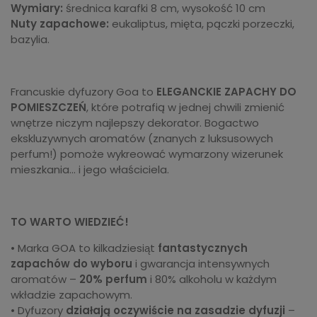
Wymiary:
średnica karafki 8 cm, wysokość 10 cm
Nuty zapachowe:
eukaliptus, mięta, pączki porzeczki,
bazylia.
Francuskie dyfuzory Goa to
ELEGANCKIE ZAPACHY DO
POMIESZCZEŃ
, które potrafią w jednej chwili zmienić
wnętrze niczym najlepszy dekorator. Bogactwo
ekskluzywnych aromatów (znanych z luksusowych
perfum!) pomoże wykreować wymarzony wizerunek
mieszkania... i jego właściciela.
TO WARTO WIEDZIEĆ!
• Marka GOA to kilkadziesiąt
fantastycznych
zapachów do wyboru
i gwarancja intensywnych
aromatów –
20% perfum
i 80% alkoholu w każdym
wkładzie zapachowym.
• Dyfuzory
działają oczywiście na zasadzie dyfuzji
–