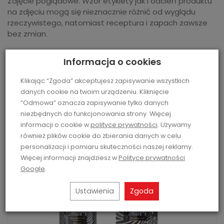
Zdjęcie poglądowe. Wzór etykiety jak i odcień produktu
na zdjęciu mogą się nieznacznie różnić od wyglądu
rzeczywistego, natomiast receptura i zapach zawsze
bez zmian.
Informacja o cookies
Polecane produkty
Klikając “Zgoda” akceptujesz zapisywanie wszystkich
danych cookie na twoim urządzeniu. Kliknięcie
“Odmowa” oznacza zapisywanie tylko danych
niezbędnych do funkcjonowania strony. Więcej
informacji o cookie w
polityce prywatności
. Używamy
również plików cookie do zbierania danych w celu
personalizacji i pomiaru skuteczności naszej reklamy.
Więcej informacji znajdziesz w
Polityce prywatności
Google
.
Ustawienia
Zgoda