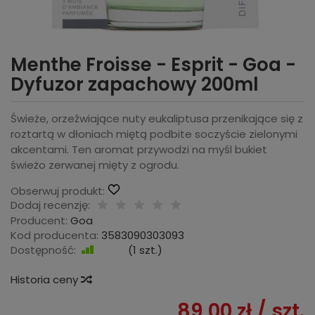
Menthe Froisse - Esprit - Goa -
Dyfuzor zapachowy 200ml
Świeże, orzeźwiające nuty eukaliptusa przenikające się z
roztartą w dłoniach miętą podbite soczyście zielonymi
akcentami. Ten aromat przywodzi na myśl bukiet
świeżo zerwanej mięty z ogrodu.
Obserwuj produkt:
Dodaj recenzję:
Producent:
Goa
Kod producenta:
3583090303093
Dostępność:
Jest
(
1
szt.)
Historia ceny
89,00 zł
/ szt.