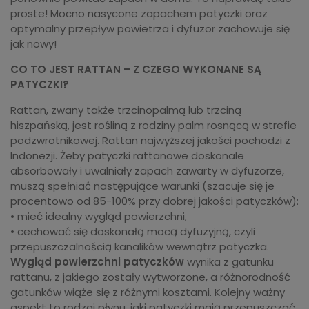
proste! Mocno nasycone zapachem patyczki oraz
optymalny przepływ powietrza i dyfuzor zachowuje się
jak nowy!
CO TO JEST RATTAN – Z CZEGO WYKONANE SĄ
PATYCZKI?
Rattan, zwany także trzcinopalmą lub trzciną
hiszpańską, jest rośliną z rodziny palm rosnącą w strefie
podzwrotnikowej. Rattan najwyższej jakości pochodzi z
Indonezji. Żeby patyczki rattanowe doskonale
absorbowały i uwalniały zapach zawarty w dyfuzorze,
muszą spełniać następujące warunki (szacuje się je
procentowo od 85-100% przy dobrej jakości patyczków):
• mieć idealny wygląd powierzchni,
• cechować się doskonałą mocą dyfuzyjną, czyli
przepuszczalnością kanalików wewnątrz patyczka.
Wygląd powierzchni patyczków
wynika z gatunku
rattanu, z jakiego zostały wytworzone, a różnorodność
gatunków wiąże się z różnymi kosztami. Kolejny ważny
aspekt to rodzaj płynu, jaki patyczki mają przepuszczać