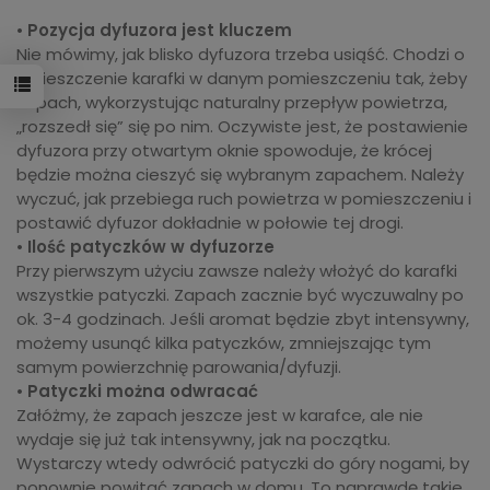
•
Pozycja dyfuzora jest kluczem
Nie mówimy, jak blisko dyfuzora trzeba usiąść. Chodzi o
umieszczenie karafki w danym pomieszczeniu tak, żeby
zapach, wykorzystując naturalny przepływ powietrza,
„rozszedł się” się po nim. Oczywiste jest, że postawienie
dyfuzora przy otwartym oknie spowoduje, że krócej
będzie można cieszyć się wybranym zapachem. Należy
wyczuć, jak przebiega ruch powietrza w pomieszczeniu i
postawić dyfuzor dokładnie w połowie tej drogi.
•
Ilość patyczków w dyfuzorze
Przy pierwszym użyciu zawsze należy włożyć do karafki
wszystkie patyczki. Zapach zacznie być wyczuwalny po
ok. 3-4 godzinach. Jeśli aromat będzie zbyt intensywny,
możemy usunąć kilka patyczków, zmniejszając tym
samym powierzchnię parowania/dyfuzji.
•
Patyczki można odwracać
Załóżmy, że zapach jeszcze jest w karafce, ale nie
wydaje się już tak intensywny, jak na początku.
Wystarczy wtedy odwrócić patyczki do góry nogami, by
ponownie powitać zapach w domu. To naprawdę takie