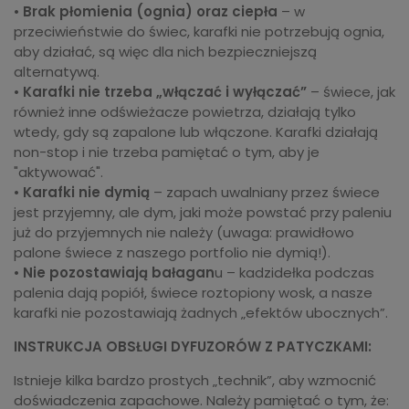
•
Brak płomienia (ognia) oraz ciepła
– w
przeciwieństwie do świec, karafki nie potrzebują ognia,
aby działać, są więc dla nich bezpieczniejszą
alternatywą.
•
Karafki nie trzeba „włączać i wyłączać”
– świece, jak
również inne odświeżacze powietrza, działają tylko
wtedy, gdy są zapalone lub włączone. Karafki działają
non-stop i nie trzeba pamiętać o tym, aby je
"aktywować".
•
Karafki nie dymią
– zapach uwalniany przez świece
jest przyjemny, ale dym, jaki może powstać przy paleniu
już do przyjemnych nie należy (uwaga: prawidłowo
palone świece z naszego portfolio nie dymią!).
•
Nie pozostawiają bałagan
u – kadzidełka podczas
palenia dają popiół, świece roztopiony wosk, a nasze
karafki nie pozostawiają żadnych „efektów ubocznych”.
INSTRUKCJA OBSŁUGI DYFUZORÓW Z PATYCZKAMI:
Istnieje kilka bardzo prostych „technik”, aby wzmocnić
doświadczenia zapachowe. Należy pamiętać o tym, że: