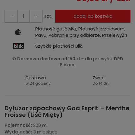
szt.
dodaj do koszyka
Płatność gotówką, Płatność przelewem,
PayU, Pobranie przy odbiorze, Przelewy24
Szybkie płatności Blik.
🎁
Darmowa dostawa od 150 zł
– dla przesyłek
DPD
Pickup
.
Dostawa
Zwrot
w 24 godziny
Do 14 dni
Dyfuzor zapachowy Goa Esprit – Menthe
Froisse (Liść Mięty)
Pojemność:
200 ml
Wydajność:
3 miesiące