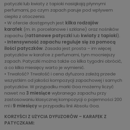
patyczki lub kwiaty z tapioki nasiąkają płynnymi
perfumami, po czym zapach paruje pod wpływem
ciepła z otoczenia.
• W ofercie dostępnych jest
kilka rodzajów
karafek
(m. in. porcelanowe i szklane) oraz nośników
zapachu (
rattanowe patyczki
lub
kwiaty z tapioki
).
•
Intensywność zapachu
reguluje się za pomocą
ilości patyczków
. Zasada jest prosta – im więcej
patyczków w karafce z perfumami, tym mocniejszy
zapach. Patyczki można także co kilka tygodni obrócić,
a co kilka miesięcy warto je wymienić.
• Trwałość? Trwałość i cena dyfuzora zależą przede
wszystkim od jakości kompozycji zapachowej i samych
patyczków. W przypadku marki Goa możemy liczyć
nawet na
3 miesiące
wybranego zapachu przy
zastosowaniu klasycznej kompozycji o pojemności 200
ml i
9 miesięcy
w przypadku linii Absolu Goa.
KORZYŚCI Z UŻYCIA DYFUZORÓW – KARAFEK Z
PATYCZKAMI: