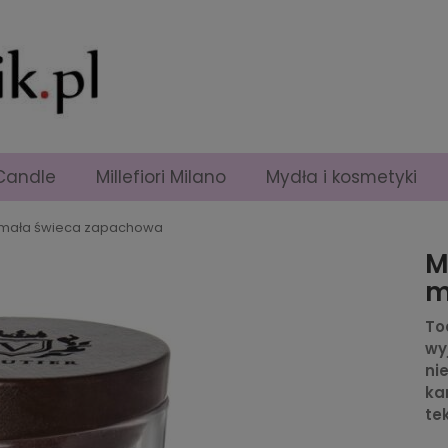
Candle
Millefiori Milano
Mydła i kosmetyki
r - mała świeca zapachowa
M
m
To
wy
ni
ka
te