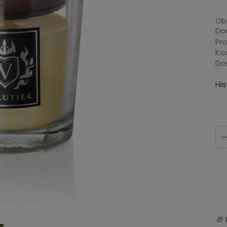
Ob
Dod
Pr
Ko
Do
Hi
🎁