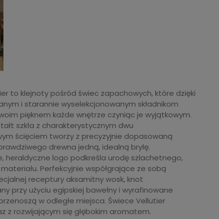
ier to klejnoty pośród świec zapachowych, które dzięki
ranym i starannie wyselekcjonowanym składnikom
woim pięknem każde wnętrze czyniąc je wyjątkowym.
tałt szkła z charakterystycznym dwu
ym ścięciem tworzy z precyzyjnie dopasowaną
prawdziwego drewna jedną, idealną bryłę.
 heraldyczne logo podkreśla urodę szlachetnego,
materiału. Perfekcyjnie współgrające ze sobą
cjalnej receptury aksamitny wosk, knot
y przy użyciu egipskiej bawełny i wyrafinowane
rzenoszą w odległe miejsca. Świece Vellutier
az z rozwijającym się głębokim aromatem.