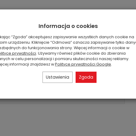
Informacja o cookies
owe, kwiat pomarańczy, melon, morska bryza,
zamsz
ikając “Zgoda” akceptujesz zapisywanie wszystkich danych cookie na
oim urządzeniu. Kliknięcie “Odmowa” oznacza zapisywanie tylko dan
ezbędnych do funkcjonowania strony. Więcej informacji o cookie w
lityce prywatności
. Używamy również plików cookie do zbierania
nych w celu personalizacji i pomiaru skuteczności naszej reklamy.
ęcej informacji znajdziesz w
Polityce prywatności Google
.
Ustawienia
Zgoda