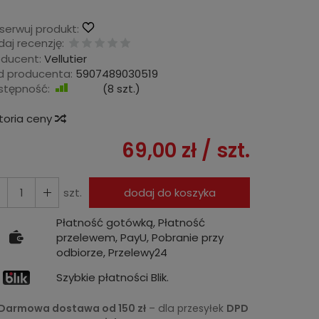
serwuj produkt:
aj recenzję:
oducent:
Vellutier
d producenta:
5907489030519
stępność:
Jest
(
8
szt.)
storia ceny
69,00 zł
/ szt.
szt.
dodaj do koszyka
Płatność gotówką, Płatność
przelewem, PayU, Pobranie przy
odbiorze, Przelewy24
Szybkie płatności Blik.
Darmowa dostawa od 150 zł
– dla przesyłek
DPD