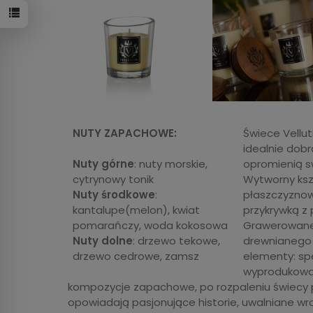
NUTY ZAPACHOWE:
Świece Vellut
idealnie dob
Nuty górne
: nuty morskie,
opromienią s
cytrynowy tonik
Wytworny ksz
Nuty środkowe
:
płaszczyznow
kantalupe(melon), kwiat
przykrywką z 
pomarańczy, woda kokosowa
Grawerowane,
Nuty dolne
: drzewo tekowe,
drewnianego 
drzewo cedrowe, zamsz
elementy: spe
wyprodukowan
kompozycje zapachowe, po rozpaleniu świecy p
opowiadają pasjonujące historie, uwalniane wr