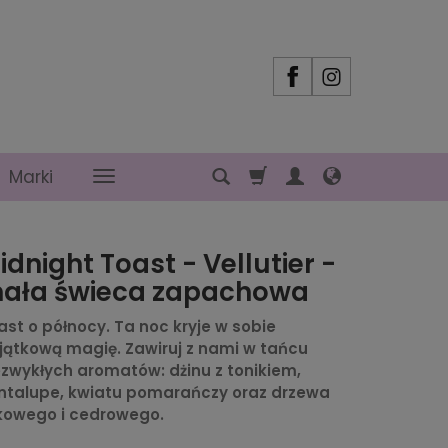
Marki
idnight Toast - Vellutier -
ała świeca zapachowa
ast o północy. Ta noc kryje w sobie
jątkową magię. Zawiruj z nami w tańcu
ezwykłych aromatów: dżinu z tonikiem,
ntalupe, kwiatu pomarańczy oraz drzewa
kowego i cedrowego.