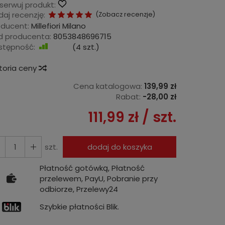
serwuj produkt:
aj recenzję:
(
Zobacz recenzje
)
oducent:
Millefiori Milano
d producenta:
8053848696715
stępność:
Jest
(
4
szt.)
storia ceny
Cena katalogowa:
139,99 zł
Rabat:
-
28,00 zł
111,99 zł
/ szt.
szt.
dodaj do koszyka
Płatność gotówką, Płatność
przelewem, PayU, Pobranie przy
odbiorze, Przelewy24
Szybkie płatności Blik.