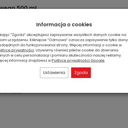
owego 500 ml
rozwiązaniem praktycznym i ekonomicznym. Produkt
Informacja o cookies
t do 7 miesięcy, w zależności od warunków w
ikając “Zgoda” akceptujesz zapisywanie wszystkich danych cookie na
oim urządzeniu. Kliknięcie “Odmowa” oznacza zapisywanie tylko dan
yczkowymi Millefiori Milano oraz innymi dyfuzorami
ezbędnych do funkcjonowania strony. Więcej informacji o cookie w
lityce prywatności
. Używamy również plików cookie do zbierania
nych w celu personalizacji i pomiaru skuteczności naszej reklamy.
ęcej informacji znajdziesz w
Polityce prywatności Google
.
ość Millefiori Milano
Ustawienia
Zgoda
kreślają charakter zapachu i estetykę produktu,
ri w Polsce.