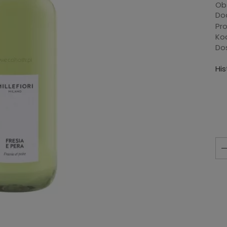
Ob
Dod
Pr
Ko
Do
Hi