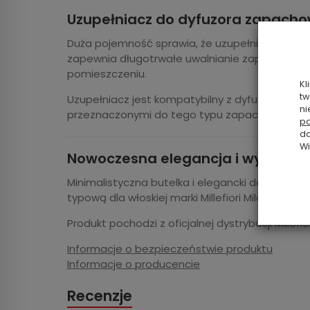
Uzupełniacz do dyfuzora zapach
Duża pojemność sprawia, że uzupełniacz jest 
zapewnia długotrwałe uwalnianie zapachu nawe
pomieszczeniu.
Kl
tw
Uzupełniacz jest kompatybilny z dyfuzorami pat
ni
przeznaczonymi do tego typu zapachów.
po
da
Wi
Nowoczesna elegancja i wysoka jak
Minimalistyczna butelka i elegancki design pod
typową dla włoskiej marki Millefiori Milano.
Produkt pochodzi z oficjalnej dystrybucji Millefio
Informacje o bezpieczeństwie produktu
Informacje o producencie
Recenzje