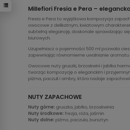
Millefiori Fresia e Pera – elegan
Fresia e Pera to wyjątkowa kompozycja zapachow
owocowe z delikatnym, kwiatowym charakterem
subtelną elegancję, doskonale sprawdzając się 
biurowych.
Uzupełniacz o pojemności 500 ml pozwala cies
zapewniając równomierne uwalnianie aromatu
Owocowe nuty gruszki, brzoskwini i jabłka harmon
tworząc kompozycję o eleganckim i przyjemnym
piżma, paczuli i ambry, która nadaje zapachowi g
NUTY ZAPACHOWE
Nuty górne:
gruszka, jabłko, brzoskwinia
Nuty środkowe:
frezja, róża, jaśmin
Nuty dolne:
piżmo, paczula, bursztyn