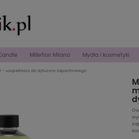
Candle
Millefiori Milano
Mydła i kosmetyki
0 ml – uzupełniacz do dyfuzora zapachowego
M
m
d
Ow
wy
za
so