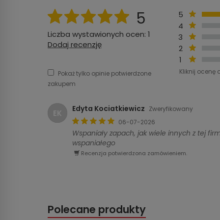
5
5
4
Liczba wystawionych ocen: 1
3
Dodaj recenzję
2
1
Kliknij ocenę 
Pokaż tylko opinie potwierdzone
zakupem
Edyta Kociatkiewicz
Zweryfikowany
EK
06-07-2026
Wspaniały zapach, jak wiele innych z tej fi
wspaniałego
Recenzja potwierdzona zamówieniem.
Polecane produkty