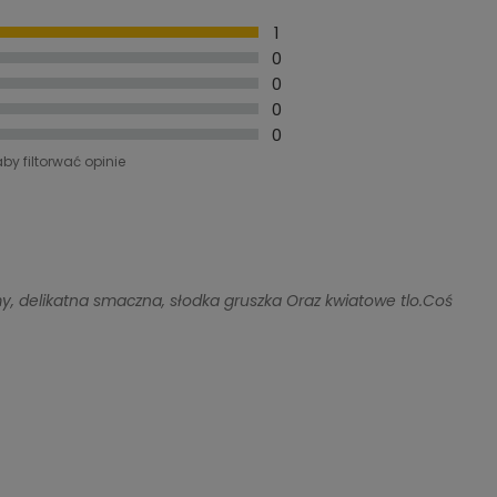
1
0
0
0
0
aby filtorwać opinie
rmy, delikatna smaczna, słodka gruszka Oraz kwiatowe tlo.Coś