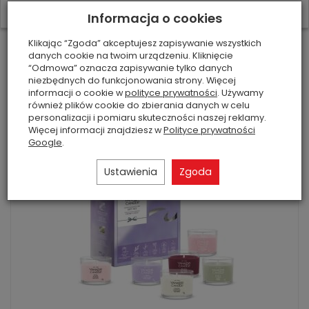
W ostatnich 7 dniach produktem interesują się
3
osoby.
Informacja o cookies
Zestaw zapachowy lawenda z Prowansj...
Klikając “Zgoda” akceptujesz zapisywanie wszystkich
21,90 zł
danych cookie na twoim urządzeniu. Kliknięcie
“Odmowa” oznacza zapisywanie tylko danych
niezbędnych do funkcjonowania strony. Więcej
Do koszyka
informacji o cookie w
polityce prywatności
. Używamy
również plików cookie do zbierania danych w celu
personalizacji i pomiaru skuteczności naszej reklamy.
Więcej informacji znajdziesz w
Polityce prywatności
Google
.
Ustawienia
Zgoda