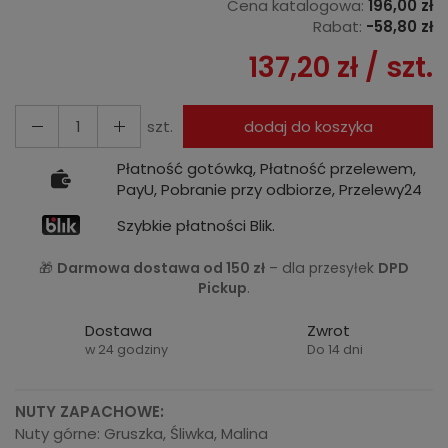
Cena katalogowa:
196,00 zł
Rabat:
-
58,80 zł
137,20 zł
/ szt.
szt.
dodaj do koszyka
Płatność gotówką, Płatność przelewem,
PayU, Pobranie przy odbiorze, Przelewy24
Szybkie płatności Blik.
🎁
Darmowa dostawa od 150 zł
– dla przesyłek
DPD
Pickup
.
Dostawa
Zwrot
w 24 godziny
Do 14 dni
NUTY ZAPACHOWE:
Nuty górne: Gruszka, Śliwka, Malina