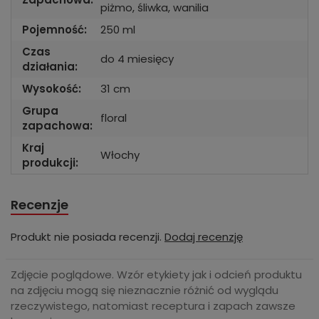
piżmo, śliwka, wanilia
Pojemność:
250 ml
Czas
do 4 miesięcy
działania:
Wysokość:
31 cm
Grupa
floral
zapachowa:
Kraj
Włochy
produkcji:
Recenzje
Produkt nie posiada recenzji.
Dodaj recenzję
Zdjęcie poglądowe. Wzór etykiety jak i odcień produktu
na zdjęciu mogą się nieznacznie różnić od wyglądu
rzeczywistego, natomiast receptura i zapach zawsze