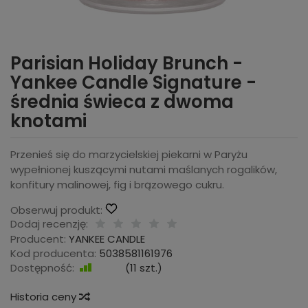
Parisian Holiday Brunch -
Yankee Candle Signature -
średnia świeca z dwoma
knotami
Przenieś się do marzycielskiej piekarni w Paryżu
wypełnionej kuszącymi nutami maślanych rogalików,
konfitury malinowej, fig i brązowego cukru.
Obserwuj produkt:
Dodaj recenzję:
Producent:
YANKEE CANDLE
Kod producenta:
5038581161976
Dostępność:
Jest
(
11
szt.)
Historia ceny