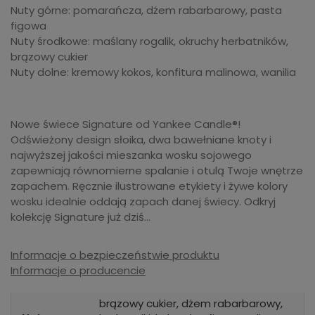
Nuty górne: pomarańcza, dżem rabarbarowy, pasta
figowa
Nuty środkowe: maślany rogalik, okruchy herbatników,
brązowy cukier
Nuty dolne: kremowy kokos, konfitura malinowa, wanilia
Nowe świece Signature od Yankee Candle®!
Odświeżony design słoika, dwa bawełniane knoty i
najwyższej jakości mieszanka wosku sojowego
zapewniają równomierne spalanie i otulą Twoje wnętrze
zapachem. Ręcznie ilustrowane etykiety i żywe kolory
wosku idealnie oddają zapach danej świecy. Odkryj
kolekcję Signature już dziś…
Informacje o bezpieczeństwie produktu
Informacje o producencie
brązowy cukier, dżem rabarbarowy,