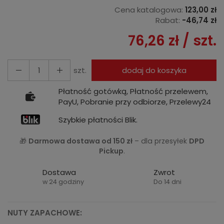
Cena katalogowa:
123,00 zł
Rabat:
-
46,74 zł
76,26 zł
/ szt.
szt.
dodaj do koszyka
Płatność gotówką, Płatność przelewem,
PayU, Pobranie przy odbiorze, Przelewy24
Szybkie płatności Blik.
🎁
Darmowa dostawa od 150 zł
– dla przesyłek
DPD
Pickup
.
Dostawa
Zwrot
w 24 godziny
Do 14 dni
NUTY ZAPACHOWE: