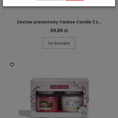
Zestaw prezentowy Yankee Candle 3 ś...
69,99 zł
Do koszyka