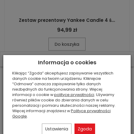
Zestaw prezentowy Yankee Candle 4 ś...
94,99 zł
Do koszyka
W ostatnich 7 dniach produktem interesują się
3
osoby.
Informacja o cookies
Klikając “Zgoda” akceptujesz zapisywanie wszystkich
danych cookie na twoim urządzeniu. Kliknięcie
“Odmowa” oznacza zapisywanie tylko danych
niezbędnych do funkcjonowania strony. Więcej
informacji o cookie w
polityce prywatności
. Używamy
również plików cookie do zbierania danych w celu
personalizacji i pomiaru skuteczności naszej reklamy.
Więcej informacji znajdziesz w
Polityce prywatności
Google
.
Ustawienia
Zgoda