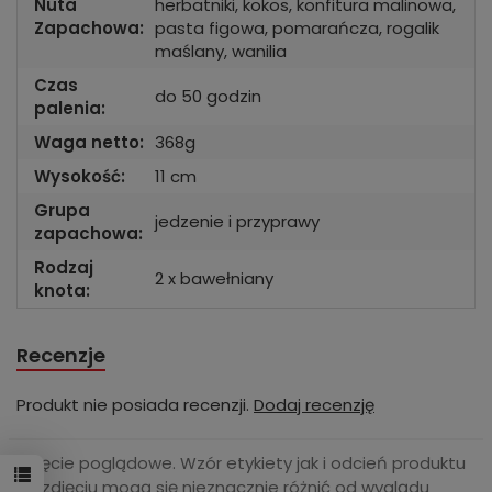
Nuta
herbatniki, kokos, konfitura malinowa,
Zapachowa:
pasta figowa, pomarańcza, rogalik
maślany, wanilia
Czas
do 50 godzin
palenia:
Waga netto:
368g
Wysokość:
11 cm
Grupa
jedzenie i przyprawy
zapachowa:
Rodzaj
2 x bawełniany
knota:
Recenzje
Produkt nie posiada recenzji.
Dodaj recenzję
Zdjęcie poglądowe. Wzór etykiety jak i odcień produktu
na zdjęciu mogą się nieznacznie różnić od wyglądu